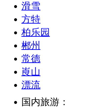
滑雪
方特
柏乐园
郴州
常德
崀山
漂流
国内旅游：