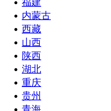
福建
内蒙古
西藏
山西
陕西
湖北
重庆
贵州
青海