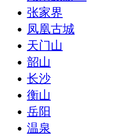
张家界
凤凰古城
天门山
韶山
长沙
衡山
岳阳
温泉