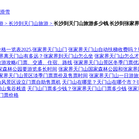
滑雪
 >
长沙到天门山旅游 >
长沙到天门山旅游多少钱
,
长沙到张家
格一览表2025,张家界天门山门
张家界天门山自动扶梯收费吗？
界离天门山有多远？张家界到天门山怎么坐
张家界天门山怎么才
旅游攻略(门票、交通、住宿、路线
张家界天门山景区冬季门票优
家森林公园要游览多长时间
张家界天门山国家森林公园和张家界
5张家界天门山景区淡季门票票价及售票时间
张家界天门山一日游旅
山风景区设立门票自助售票机
天门山在哪里？天门山在哪个市？
门山鬼谷栈道
天门山门票多少钱？张家界天门山门票多少钱
张家
门票价格