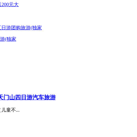
200元大
游(独家
天门山四日游汽车旅游
童不...