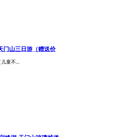
天门山三日游（赠送价
童不...