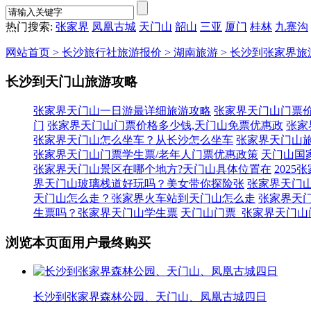
热门搜索:
张家界
凤凰古城
天门山
韶山
三亚
厦门
桂林
九寨沟
网站首页 >
长沙旅行社旅游报价 >
湖南旅游 >
长沙到张家界旅游
长沙到天门山旅游攻略
张家界天门山一日游最详细旅游攻略
张家界天门山门票价
门
张家界天门山门票价格多少钱,天门山免票优惠政
张家
张家界天门山怎么坐车？从长沙怎么坐车
张家界天门山
张家界天门山门票学生票/老年人门票优惠政策
天门山国
张家界天门山景区在哪个地方?天门山具体位置在
202
界天门山玻璃栈道好玩吗？美女带你探险张
张家界天门
天门山怎么走？张家界火车站到天门山怎么走
张家界天
生票吗？张家界天门山学生票
天门山门票_张家界天门山
浏览本页面用户最终购买
长沙到张家界森林公园、天门山、凤凰古城四日