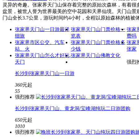
灵异的奇趣。张家界天门山保存着完整的原始次森林，有着很
盆景，被世人誉为世界最美的空中花园和天界仙境。天门山景
门山全长3.7公里，游玩时间约4小时，全程以原始森林的植
张家界天门山一日游最详
张家界天门山门票价格一
张家
细旅
览表
费吗
张家界市区公交、汽车
张家界天门山门票价格多
张家
站、火
少钱
张家
张家界天门山怎么才好玩,
张家界天门山佛教文化
强烈
天门
长沙到张家界天门山一日游
360
元起
5
5
强烈推荐
长沙到张家界天门山、黄龙洞/宝峰湖纯玩二日游团购
650
元起
10
10
强烈推荐