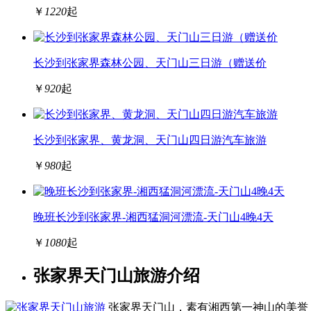
￥
1220
起
长沙到张家界森林公园、天门山三日游（赠送价
￥
920
起
长沙到张家界、黄龙洞、天门山四日游汽车旅游
￥
980
起
晚班长沙到张家界-湘西猛洞河漂流-天门山4晚4天
￥
1080
起
张家界天门山旅游介绍
张家界天门山，素有湘西第一神山的美誉