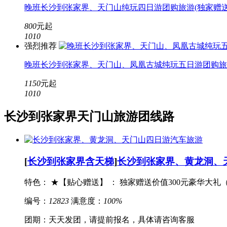
晚班长沙到张家界、天门山纯玩四日游团购旅游(独家赠送
800
元起
10
10
强烈推荐
晚班长沙到张家界、天门山、凤凰古城纯玩五日游团购旅
1150
元起
10
10
长沙到张家界天门山旅游团线路
[
长沙到张家界含天梯
]
长沙到张家界、黄龙洞、
特色： ★【贴心赠送】 ： 独家赠送价值300元豪华大礼（儿
编号：
12823
满意度：
100%
团期：天天发团，请提前报名，具体请咨询客服