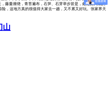
天，藤蔓缠绕，青苔遍布，石笋、石芽举步皆是，处处如天成的
惊险，这地方真的很值得大家去一趟，又不累又好玩。张家界天
门山