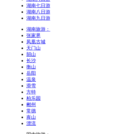
湖南七日游
湖南八日游
湖南九日游
湖南旅游：
张家界
凤凰古城
天门山
韶山
长沙
衡山
岳阳
温泉
滑雪
方特
柏乐园
郴州
常德
崀山
漂流