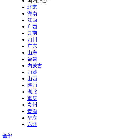
国内旅游：
北京
海南
江西
广西
云南
四川
广东
山东
福建
内蒙古
西藏
山西
陕西
湖北
重庆
贵州
青海
华东
东北
全部