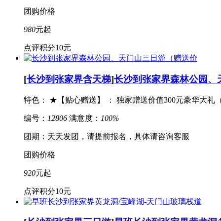
团购价格
980
元起
点评积分
10元
[
长沙到张家界含天梯
]
长沙到张家界森林公园、
特色： ★【贴心赠送】 ： 独家赠送价值300元豪华大礼（儿
编号：
12806
满意度：
100%
团期：天天发团，请提前报名，具体请咨询客服
团购价格
920
元起
点评积分
10元