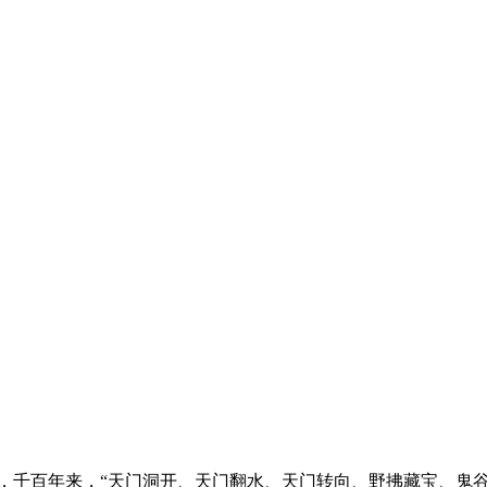
，千百年来，“天门洞开、天门翻水、天门转向、野拂藏宝、鬼谷