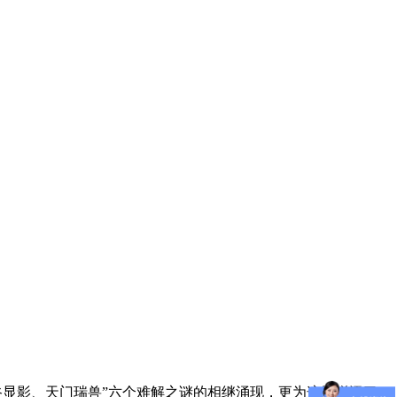
显影、天门瑞兽”六个难解之谜的相继涌现，更为这里增添了