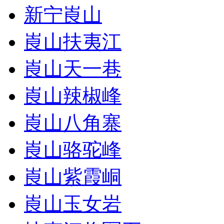
新宁崀山
崀山扶夷江
崀山天一巷
崀山辣椒峰
崀山八角寨
崀山骆驼峰
崀山紫霞峒
崀山玉女岩