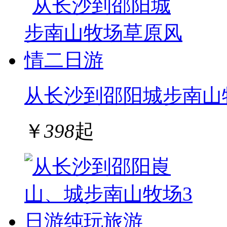
从长沙到邵阳城步南山
￥
398
起