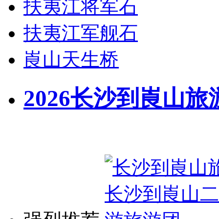
扶夷江将军石
扶夷江军舰石
崀山天生桥
2026长沙到崀山旅