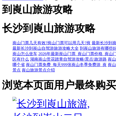
到崀山旅游攻略
长沙到崀山旅游攻略
崀山门票几天有效?峎山门票可以用几天?峎
最新长沙到崀
最新长沙到崀山自驾游旅游攻略大全
到崀山旅游有哪些
崀山怎么坐车
2026年最新崀山门票_崀山门票价格_崀山
区有什么
湖南崀山赏花踏青自驾游攻略\景点\旅游路
崀山
哪个省
崀山门票免费_每天999张崀山冬季免费游_崀
崀山
景点
崀山旅游景点介绍
浏览本页面用户最终购买