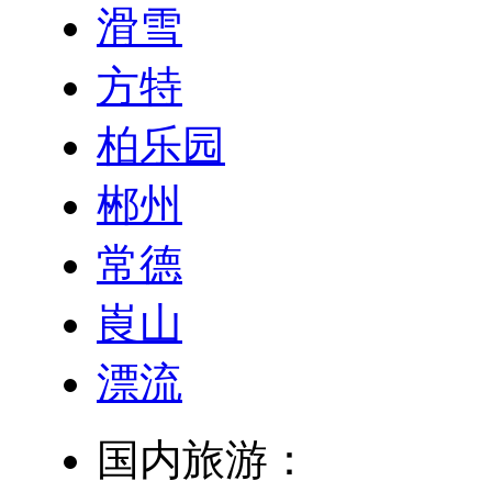
滑雪
方特
柏乐园
郴州
常德
崀山
漂流
国内旅游：