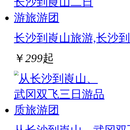
长沙到崀山旅游,长沙
￥
299
起