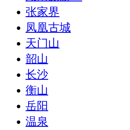
张家界
凤凰古城
天门山
韶山
长沙
衡山
岳阳
温泉