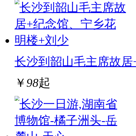
长沙到韶山毛主席故居
￥
98
起