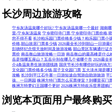
长沙周边旅游攻略
宁乡灰汤温泉哪个好玩? 宁乡灰汤温泉哪一个最好
湖南哪
里-宁乡灰汤温泉
宁乡密印寺门票,宁乡密印寺门票价格,
您不得不看
长沙柏乐园门票价格多少钱？柏乐园门票小
价格,韶山故居门票多少钱
2026最全长沙到韶山一日游最
彭德怀纪念馆天放时间及旅游攻略
韶山景区车辆通行证办
票价
南岳衡山旅游攻略一日游
南岳衡山的最高峰是什么
岳是指哪五座山？五岳分别在哪几个省哪个市
2026最
介4条温泉养生旅游团线路
国庆节长沙有哪些好玩的地方
文化园门票价格多少钱,屈子文化园门票
五大淡水湖是哪
攻略
长沙到平江石牛寨一日游短途自驾游自助游旅游
平
孩、一日两园
株洲方特门票怎么买票便宜？到哪里买门
株洲方特梦幻王国哪个更好
2026株洲方特欢乐世界团购
浏览本页面用户最终购买