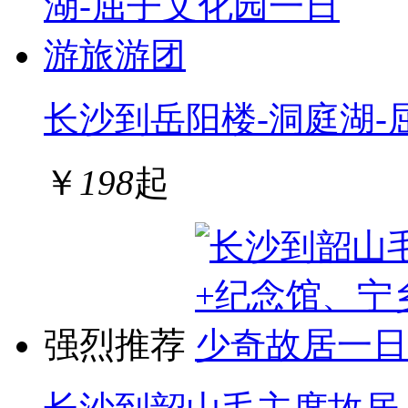
长沙到岳阳楼-洞庭湖
￥
198
起
强烈推荐