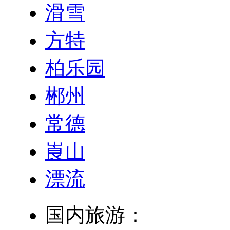
滑雪
方特
柏乐园
郴州
常德
崀山
漂流
国内旅游：