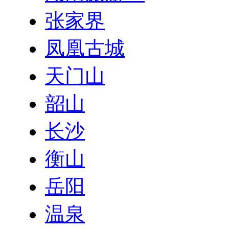
张家界
凤凰古城
天门山
韶山
长沙
衡山
岳阳
温泉