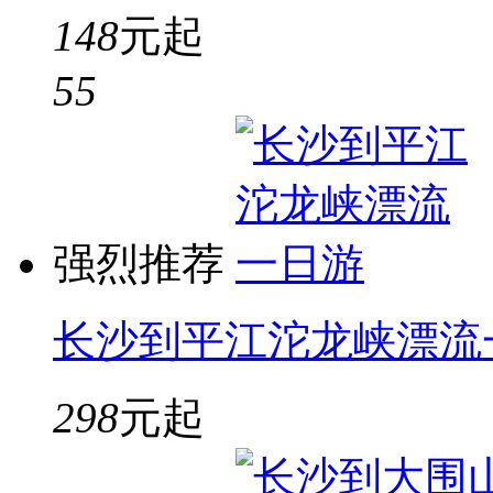
148
元起
5
5
强烈推荐
长沙到平江沱龙峡漂流
298
元起