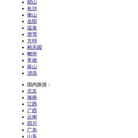
韶山
长沙
衡山
岳阳
温泉
滑雪
方特
柏乐园
郴州
常德
崀山
漂流
国内旅游：
北京
海南
江西
广西
云南
四川
广东
山东