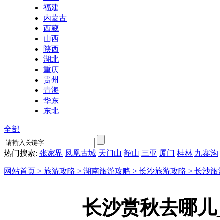
福建
内蒙古
西藏
山西
陕西
湖北
重庆
贵州
青海
华东
东北
全部
热门搜索:
张家界
凤凰古城
天门山
韶山
三亚
厦门
桂林
九寨沟
网站首页 >
旅游攻略 >
湖南旅游攻略 >
长沙旅游攻略 >
长沙旅
长沙赏秋去哪儿