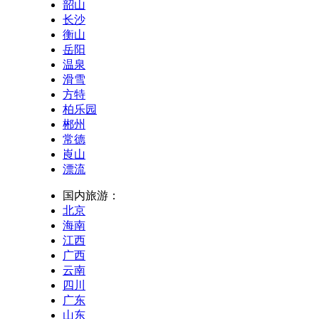
韶山
长沙
衡山
岳阳
温泉
滑雪
方特
柏乐园
郴州
常德
崀山
漂流
国内旅游：
北京
海南
江西
广西
云南
四川
广东
山东