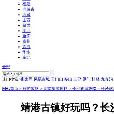
福建
内蒙古
西藏
山西
陕西
湖北
重庆
贵州
青海
华东
东北
全部
热门搜索:
张家界
凤凰古城
天门山
韶山
三亚
厦门
桂林
九寨沟
网站首页 >
旅游攻略 >
湖南旅游攻略 >
长沙旅游攻略 >
长沙旅
靖港古镇好玩吗？长