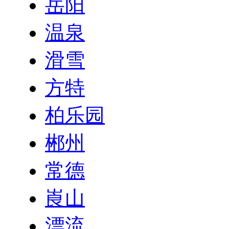
岳阳
温泉
滑雪
方特
柏乐园
郴州
常德
崀山
漂流