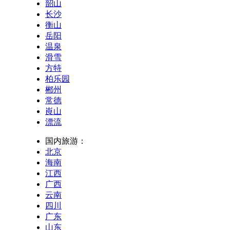
韶山
长沙
衡山
岳阳
温泉
滑雪
方特
柏乐园
郴州
常德
崀山
漂流
国内旅游：
北京
海南
江西
广西
云南
四川
广东
山东