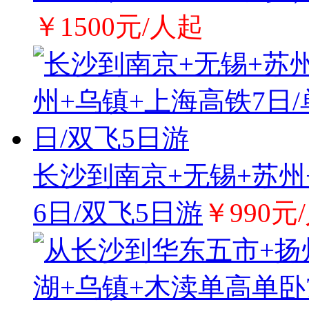
￥1500元/人起
长沙到南京+无锡+苏州
6日/双飞5日游
￥990元