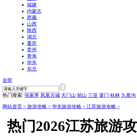
福建
内蒙古
西藏
山西
陕西
湖北
重庆
贵州
青海
华东
东北
全部
热门搜索:
张家界
凤凰古城
天门山
韶山
三亚
厦门
桂林
九寨沟
网站首页 >
旅游攻略 >
华东旅游攻略 >
江苏旅游攻略 >
热门2026江苏旅游