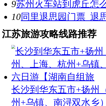
9
苏州火车站到虎丘怎
10
同里退思园门票_退
江苏旅游攻略线路推荐
长沙到华东五市+扬州
州+乌镇、南浔双水乡