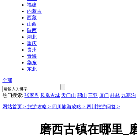
福建
内蒙古
西藏
山西
陕西
湖北
重庆
贵州
青海
华东
东北
全部
热门搜索:
张家界
凤凰古城
天门山
韶山
三亚
厦门
桂林
九寨沟
网站首页 >
旅游攻略 >
四川旅游攻略 >
四川旅游问答 >
磨西古镇在哪里_