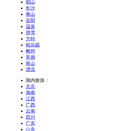
韶山
长沙
衡山
岳阳
温泉
滑雪
方特
柏乐园
郴州
常德
崀山
漂流
国内旅游：
北京
海南
江西
广西
云南
四川
广东
山东