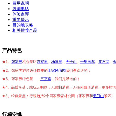
费用说明
咨询电话
体验点评
重要提示
目的地攻略
相关推荐产品
产品特色
★1、
张家界
核心景区
袁家界
、
杨家界
、
天子山
、
十里画廊
、
黄石寨
、
★2、张家界旅游必须自费的
土家风情园
我们是赠送的；
★3、
张家界特色餐——
三下锅
，我们是赠送的；
★
品质享受：纯玩无购物，无强制消费，
无任何隐形消费
，
更多时
4、
★
经典景点：行程包括2个国家级森林公园（张家界和
天门山
景区）
5、
行程安排