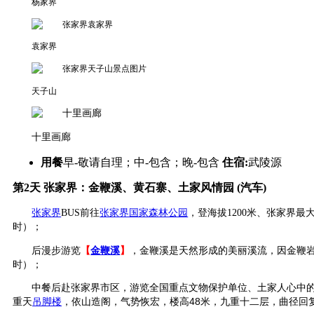
杨家界
袁家界
天子山
十里画廊
用餐
早-敬请自理；中-包含；晚-包含
住宿:
武陵源
第2天
张家界：金鞭溪、黄石寨、土家风情园 (汽车)
张家界
BUS
前往
张家界国家森林公园
，登海拔
1200
米、张家界最
时）；
后漫步游览
【
金鞭溪
】
，金鞭溪是天然形成的美丽溪流，因金鞭岩
时）；
中餐后赴张家界市区，游览全国重点文物保护单位、土家人心中
重天
吊脚楼
，依山造阁，气势恢宏，楼高
48
米，九重十二层，曲径回复