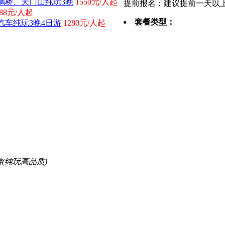
璃桥、天门山纯玩3晚
1550元/人起
提前报名：建议提前一天以
388元/人起
套餐类型：
车纯玩3晚4日游
1280元/人起
(纯玩高品质)