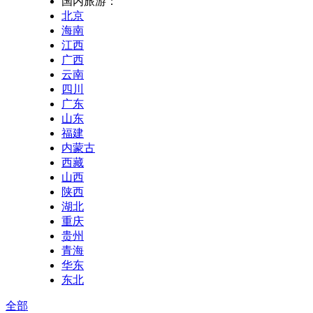
国内旅游：
北京
海南
江西
广西
云南
四川
广东
山东
福建
内蒙古
西藏
山西
陕西
湖北
重庆
贵州
青海
华东
东北
全部