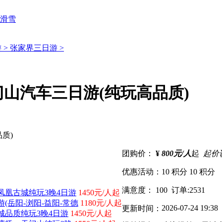
滑雪
 >
张家界三日游 >
山汽车三日游(纯玩高品质)
团购价：
¥
800元/人
起
起价
优惠活动：
10 积分
10 积分
满意度：
100
订单:
2531
凰古城纯玩3晚4日游
1450元/人起
岳阳-浏阳-益阳-常德
1180元/人起
2026-07-24 19:38
更新时间：
品质纯玩3晚4日游
1450元/人起