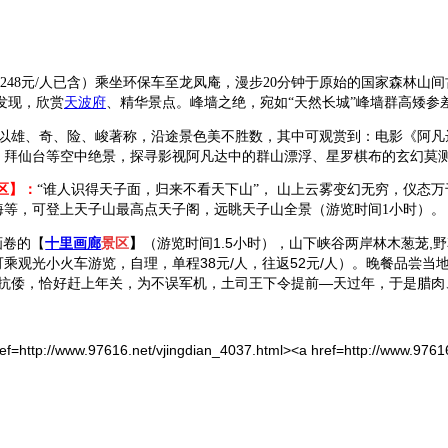
248
元
/
人已含）乘坐环保车至龙凤庵，漫步
20
分钟于原始的国家森林山间
发现，欣赏
天波府
、精华景点。峰墙之绝，宛如
“
天然长城
”
峰墙群高矮参
以雄、奇、险、峻著称，沿途景色美不胜数，其中可观赏到：电影《阿凡
、拜仙台等空中绝景，探寻影视阿凡达中的群山漂浮、星罗棋布的玄幻莫
区】：
“
谁人识得天子面，归来不看天下山
”
，
山上云雾变幻无穷，仪态万
海等，可登上天子山最高点天子阁，远眺天子山全景（游览时间
1
小时）。
画卷的【
十里画廊
景区
】
（游览时间
1.5
小时），山下峡谷两岸林木葱茏
,
野
可乘观光小火车游览，自理，单程
38
元
/
人，往返
52
元
/
人）。晚餐品尝当
抗倭，恰好赶上年关，为不误军机，土司王下令提前—天过年，于是腊肉、