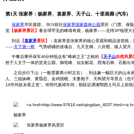
第1天
张家界：杨家界、袁家界、天子山、十里画廊 (汽车)
张家界
市区接团，
BUS
前往
张家界国家森林公园
景区（门票、保险
览
【杨家界景区】
看全球罕见的峰墙奇观，杨家界
——
北纬
30º
地理大
到达
【
袁家界
景区】：
袁家界是张家界的核心景观和精品游览线，
——
天下第一桥
、气势磅礴的迷魂台、九天玄梯、八卦图、猿人望月
中餐后乘环保车
40
分钟抵达有
“
峰林之王
”
之称的
【
天子山
自然风景
然于人文于一体的贺龙公园、御笔峰、仙女献花、西海石林、石船出
之后步行下山（一般需要两小时左右），到达象一幅巨大的山水
人、三姐妹峰、黄昏恋、金鸡报晓、夫妻抱子、天狗望月等景点（也
14
市州故乡菜之首”。传明代嘉靖年间，朝廷征调湘鄂西土司兵上前线
杨家界