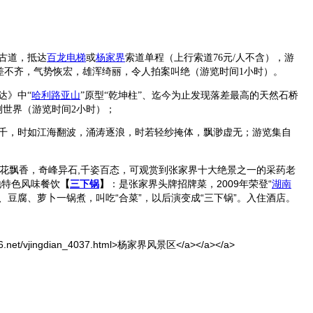
古道，抵达
百龙电梯
或
杨家界
索道单程（上行索道
76
元
/
人不含），游
差不齐，气势恢宏，雄浑绮丽，令人拍案叫绝（游览时间
1
小时）。
达》中
“
哈利路亚山
”
原型
“
乾坤柱
”
、迄今为止发现落差最高的天然石桥
测世界（游览时间
2
小时）；
千，时如江海翻波，涌涛逐浪，时若轻纱掩体，飘渺虚无；游览集自
花飘香，奇峰异石
,
千姿百态，可观赏到张家界十大绝景之一的采药老
地特色风味餐饮
【
三下锅
】
：是张家界头牌招牌菜，
2009
年荣登“
湖南
豆腐、萝卜一锅煮，叫吃“合菜”，以后演变成“三下锅”。入住酒店。