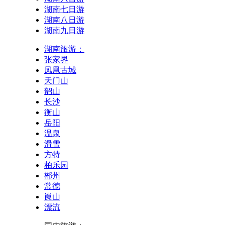
湖南七日游
湖南八日游
湖南九日游
湖南旅游：
张家界
凤凰古城
天门山
韶山
长沙
衡山
岳阳
温泉
滑雪
方特
柏乐园
郴州
常德
崀山
漂流