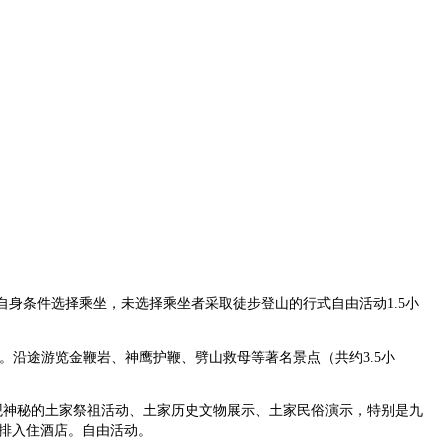
自身条件选择乘坐，未选择乘坐者采取徒步登山的行式自由活动
1.5
小
”。沿途游览金鞭岩、神鹰护鞭、劈山救母等著名景点（共约
3.5
小
观神秘的土家祭祖活动、土家历史文物展示、土家民俗演示，特别是九
安排入住酒店。自由活动。