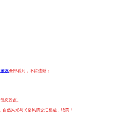
金鞭溪
全部看到，不留遗憾
；
间留恋景点。
，自然风光与民俗风情交汇相融，绝美！