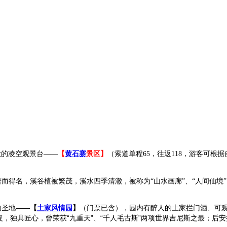
大的凌空观景台——
【
黄石寨
景区】
（索道单程
65
，往返
118
，游客可根据
而得名，溪谷植被繁茂，溪水四季清澈，被称为“山水画廊”、“人间仙境
的圣地——
【
土家风情园
】
（门票已含），园内有醉人的土家拦门酒、可
，独具匠心，曾荣获“九重天”、“千人毛古斯”两项世界吉尼斯之最；后