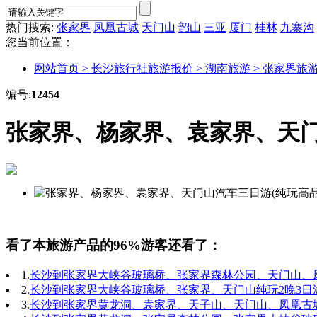
热门搜索:
张家界
凤凰古城
天门山
韶山
三亚
厦门
桂林
九寨沟
您当前位置：
网站首页 >
长沙旅行社旅游报价 >
湖南旅游 >
张家界旅游
编号:
12454
张家界、杨家界、袁家界、天门
看了本旅游产品的96%游客还看了：
1.
长沙到张家界大峡谷玻璃桥、张家界森林公园、天门山、凤
2.
长沙到张家界大峡谷玻璃桥、张家界、天门山纯玩2晚3日游(
3.
长沙到张家界黄龙洞、袁家界、天子山、天门山、凤凰古城