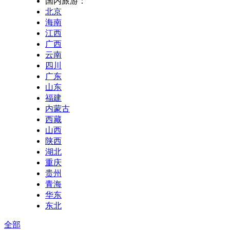
国内旅游：
北京
海南
江西
广西
云南
四川
广东
山东
福建
内蒙古
西藏
山西
陕西
湖北
重庆
贵州
青海
华东
东北
全部