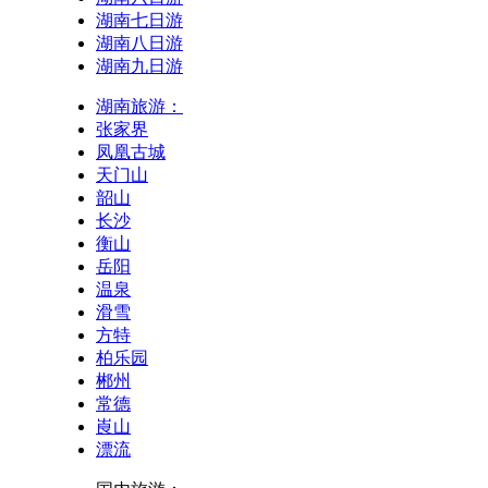
湖南七日游
湖南八日游
湖南九日游
湖南旅游：
张家界
凤凰古城
天门山
韶山
长沙
衡山
岳阳
温泉
滑雪
方特
柏乐园
郴州
常德
崀山
漂流