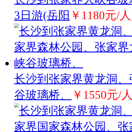
3日游(岳阳
￥1180元/
长沙到张家界黄龙洞、
谷玻璃桥、
￥1550元/