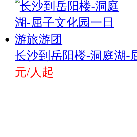
长沙到岳阳楼-洞庭湖
元/人起