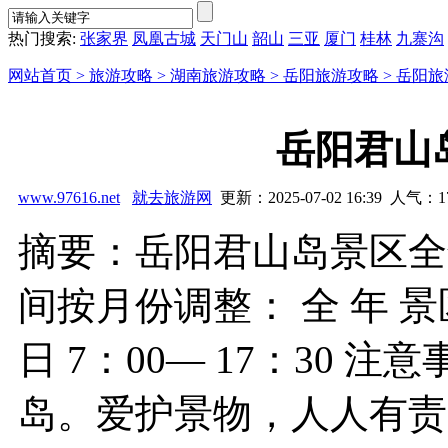
热门搜索:
张家界
凤凰古城
天门山
韶山
三亚
厦门
桂林
九寨沟
网站首页 >
旅游攻略 >
湖南旅游攻略 >
岳阳旅游攻略 >
岳阳旅
岳阳君山
www.97616.net
就去旅游网
更新：2025-07-02 16:39 人气：
1
摘要：岳阳君山岛景区全
间按月份调整： 全 年 景区
日 7：00— 17：30 
岛。爱护景物，人人有责