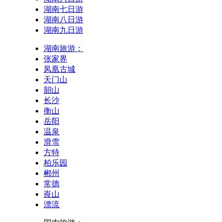
湖南七日游
湖南八日游
湖南九日游
湖南旅游：
张家界
凤凰古城
天门山
韶山
长沙
衡山
岳阳
温泉
滑雪
方特
柏乐园
郴州
常德
崀山
漂流