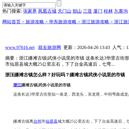
热门搜索:
张家界
凤凰古城
天门山
韶山
三亚
厦门
桂林
九寨沟
网站首页 >
旅游攻略 >
华东旅游攻略 >
浙江旅游攻略 >
浙江旅
www.97616.net
就去旅游网
更新：2026-04-26 13:43 人气：
1
摘要：浙江皤滩古镇|武侠小说里的市镇 这条长达3华里古
市仙居县城大概25公里左右，下了台金高速后，七弯...
浙江皤滩古镇怎么样？好玩吗？皤滩古镇武侠小说里的市镇
浙江
皤滩古镇|武侠小说里的市镇
这条长达3华里古街形似一条龙，西龙头，东龙尾，中间弯曲成
皤滩古镇离
台州
市
仙居县
城大概25公里左右，下了台金高速后，