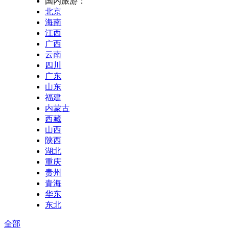
国内旅游：
北京
海南
江西
广西
云南
四川
广东
山东
福建
内蒙古
西藏
山西
陕西
湖北
重庆
贵州
青海
华东
东北
全部