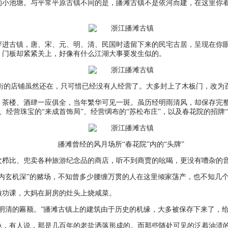
的小池塘。与平常平原古镇不同的是，皤滩古镇不是依河而建，在这里你
穿进古镇，唐、宋、元、明、清、民国时遗留下来的民宅古居，呈现在你
，门板却紧紧关上，好像有什么江湖大事要发生似的。
街的店铺虽然还在，只可惜已经没有人经营了。大多封上了木板门，改为
茶楼、酒肆一应俱全，当年繁华可见一斑。虽历经明雨清风，却保存完整：
”、经营珠宝的“来成首饰局”、经营绸布的“苏松布庄”，以及春花院的招牌
皤滩曾经的风月场所“春花院”内的“头牌”
次栉比、兜卖各种旅游纪念品的商店，听不到商贾的吆喝，更没有嘈杂的
内玄机深”的赌场，不知曾多少腰缠万贯的人在这里倾家荡产，也不知几
做功课，大妈在厨房的灶头上烧咸菜。
明清的匾额。”皤滩古镇上的建筑由于历史的机缘，大多被保存下来了，
色，有人说，那是几百年的老盐洒落形成的。而那些随处可见的泛着油渍