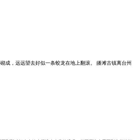
状砌成，远远望去好似一条蛟龙在地上翻滚。 皤滩古镇离台州