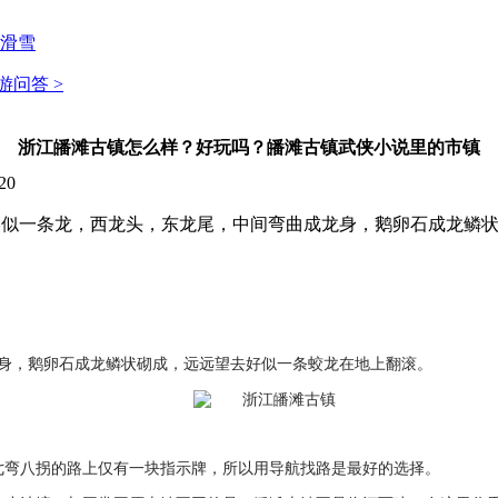
滑雪
游问答 >
浙江皤滩古镇怎么样？好玩吗？皤滩古镇武侠小说里的市镇
20
街形似一条龙，西龙头，东龙尾，中间弯曲成龙身，鹅卵石成龙鳞
龙身，鹅卵石成龙鳞状砌成，远远望去好似一条蛟龙在地上翻滚。
七弯八拐的路上仅有一块指示牌，所以用导航找路是最好的选择。