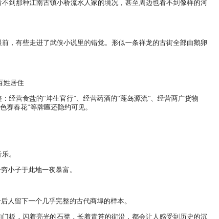
看不到那种江南古镇小桥流水人家的境况，甚至周边也看不到像样的河
眼前，有些走进了武侠小说里的错觉。形似一条祥龙的古街全部由鹅卵
百姓居住
经营食盐的“坤生官行”、经营药酒的“蓬岛源流”、经营两广货物
“色赛春花”等牌匾还隐约可见。
音乐。
个穷小子于此地一夜暴富。
给后人留下一个几乎完整的古代商埠的样本。
的门板，闪着亮光的石凳，长着青苔的街沿，都会让人感受到历史的沉