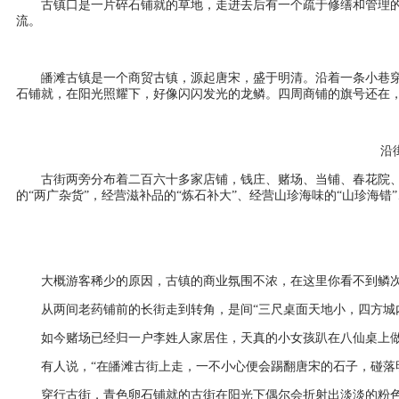
古镇口是一片碎石铺就的草地，走进去后有一个疏于修缮和管理
流。
皤滩古镇是一个商贸古镇，源起唐宋，盛于明清。沿着一条小巷
石铺就，在阳光照耀下，好像闪闪发光的龙鳞。四周商铺的旗号还在
沿
古街两旁分布着二百六十多家店铺，钱庄、赌场、当铺、春花院、
的“两广杂货”，经营滋补品的“炼石补大”、经营山珍海味的“山珍海错
大概游客稀少的原因，古镇的商业氛围不浓，在这里你看不到鳞
从两间老药铺前的长街走到转角，是间“三尺桌面天地小，四方城
如今赌场已经归一户李姓人家居住，天真的小女孩趴在八仙桌上
有人说，“在皤滩古街上走，一不小心便会踢翻唐宋的石子，碰落
穿行古街，青色卵石铺就的古街在阳光下偶尔会折射出淡淡的粉