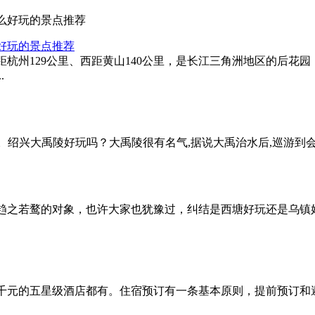
好玩的景点推荐
杭州129公里、西距黄山140公里，是长江三角洲地区的后花
.
。绍兴大禹陵好玩吗？大禹陵很有名气,据说大禹治水后,巡游到会稽
趋之若鹜的对象，也许大家也犹豫过，纠结是西塘好玩还是乌镇好
千元的五星级酒店都有。住宿预订有一条基本原则，提前预订和