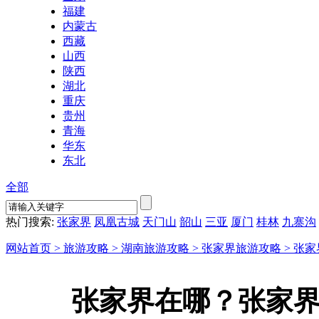
福建
内蒙古
西藏
山西
陕西
湖北
重庆
贵州
青海
华东
东北
全部
热门搜索:
张家界
凤凰古城
天门山
韶山
三亚
厦门
桂林
九寨沟
网站首页 >
旅游攻略 >
湖南旅游攻略 >
张家界旅游攻略 >
张家
张家界在哪？张家