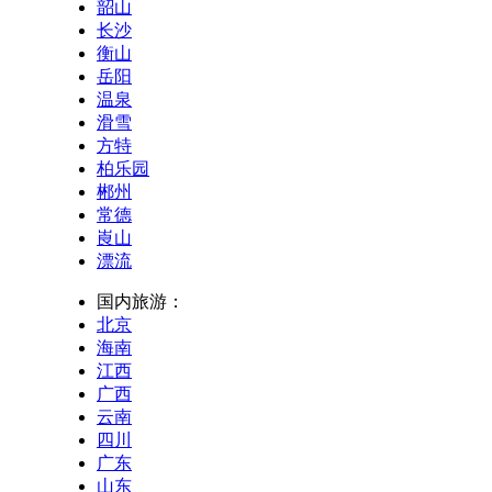
韶山
长沙
衡山
岳阳
温泉
滑雪
方特
柏乐园
郴州
常德
崀山
漂流
国内旅游：
北京
海南
江西
广西
云南
四川
广东
山东