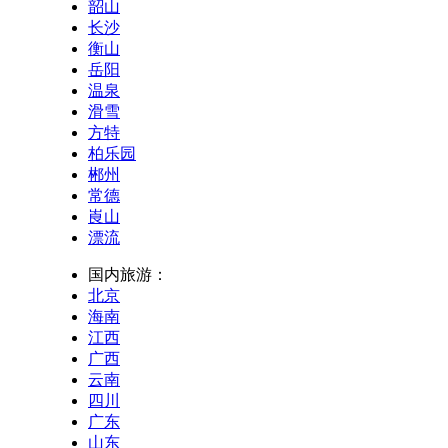
韶山
长沙
衡山
岳阳
温泉
滑雪
方特
柏乐园
郴州
常德
崀山
漂流
国内旅游：
北京
海南
江西
广西
云南
四川
广东
山东