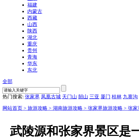
福建
内蒙古
西藏
山西
陕西
湖北
重庆
贵州
青海
华东
东北
全部
热门搜索:
张家界
凤凰古城
天门山
韶山
三亚
厦门
桂林
九寨沟
网站首页 >
旅游攻略 >
湖南旅游攻略 >
张家界旅游攻略 >
张家
武陵源和张家界景区是