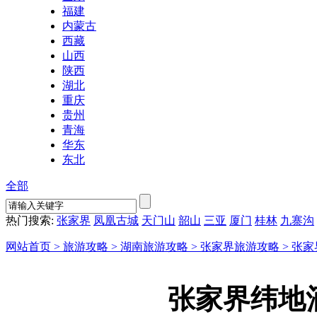
福建
内蒙古
西藏
山西
陕西
湖北
重庆
贵州
青海
华东
东北
全部
热门搜索:
张家界
凤凰古城
天门山
韶山
三亚
厦门
桂林
九寨沟
网站首页 >
旅游攻略 >
湖南旅游攻略 >
张家界旅游攻略 >
张家
张家界纬地