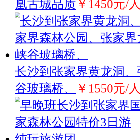
凰古城品质
￥1450元/
长沙到张家界黄龙洞、
谷玻璃桥、
￥1550元/