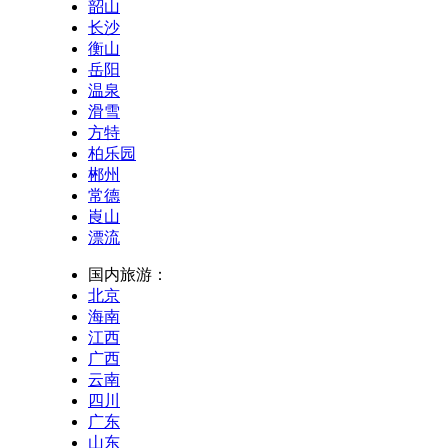
韶山
长沙
衡山
岳阳
温泉
滑雪
方特
柏乐园
郴州
常德
崀山
漂流
国内旅游：
北京
海南
江西
广西
云南
四川
广东
山东