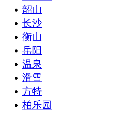
韶山
长沙
衡山
岳阳
温泉
滑雪
方特
柏乐园