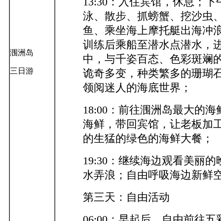
13:30：入住宾馆，休息；
泳、散步、抓螃蟹、挖沙虫
鱼、乘坐海上摩托艇出海冲
训练后乘船至潜水点潜水，
涠洲岛
中，与千姿百态、色彩斑斓
三日游
诡奇多变，种类繁多的珊瑚
领阅迷人的海底世界；
18:00：前往涠洲岛最大的
海鲜，带回宾馆，让老板加
的生猛的绿色的海鲜大餐；
19:30：继续海边观看美丽
水弄浪；自由呼吸海边新鲜
第三天：自由活动
06:00：早起后，自由前往