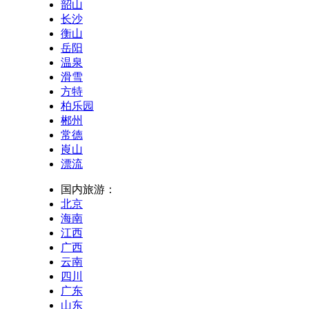
韶山
长沙
衡山
岳阳
温泉
滑雪
方特
柏乐园
郴州
常德
崀山
漂流
国内旅游：
北京
海南
江西
广西
云南
四川
广东
山东