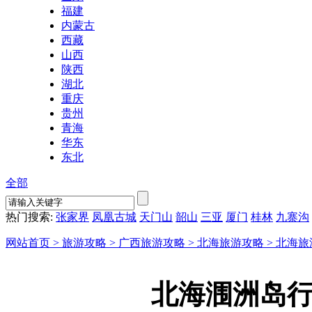
福建
内蒙古
西藏
山西
陕西
湖北
重庆
贵州
青海
华东
东北
全部
热门搜索:
张家界
凤凰古城
天门山
韶山
三亚
厦门
桂林
九寨沟
网站首页 >
旅游攻略 >
广西旅游攻略 >
北海旅游攻略 >
北海旅
北海涠洲岛