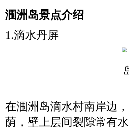
涠洲岛
景点介绍
1.滴水丹屏
在涠洲岛滴水村南岸边，
荫，壁上层间裂隙常有水