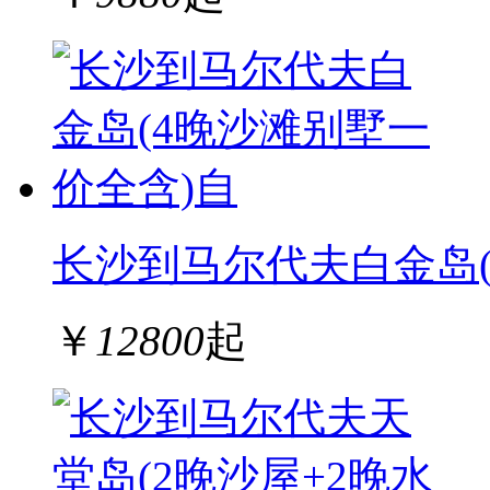
长沙到马尔代夫白金岛(
￥
12800
起