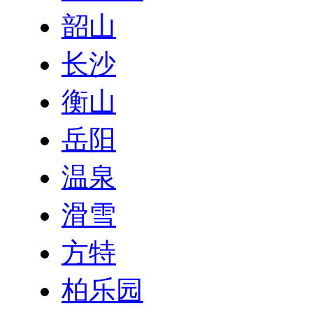
韶山
长沙
衡山
岳阳
温泉
滑雪
方特
柏乐园