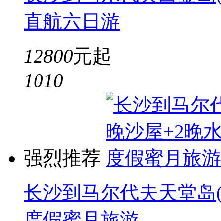
直航六日游
12800
元起
10
10
强烈推荐
长沙到马尔代夫天堂岛(
度假蜜月旅游