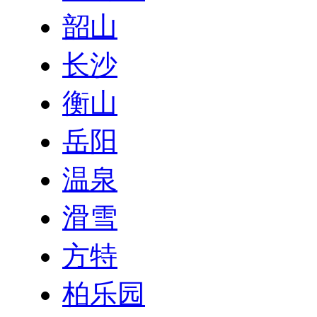
韶山
长沙
衡山
岳阳
温泉
滑雪
方特
柏乐园