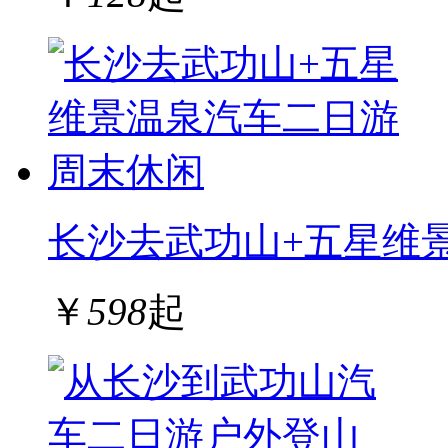
长沙去武功山+五星维
￥
598
起