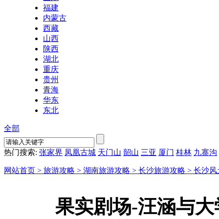
福建
内蒙古
西藏
山西
陕西
湖北
重庆
贵州
青海
华东
东北
全部
热门搜索:
张家界
凤凰古城
天门山
韶山
三亚
厦门
桂林
九寨沟
网站首页 >
旅游攻略 >
湖南旅游攻略 >
长沙旅游攻略 >
长沙风
果实剧场-汪涵与