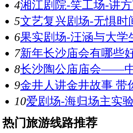
4
湘江剧院-笑工场-讲
5
文艺复兴剧场-无惧时
6
果实剧场-汪涵与大学
7
新年长沙庙会有哪些
8
长沙陶公庙庙会——
9
金井人讲金井故事 带
10
爱剧场-海归场主实
热门旅游线路推荐