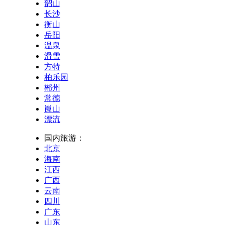
韶山
长沙
衡山
岳阳
温泉
滑雪
方特
柏乐园
郴州
常德
崀山
漂流
国内旅游：
北京
海南
江西
广西
云南
四川
广东
山东