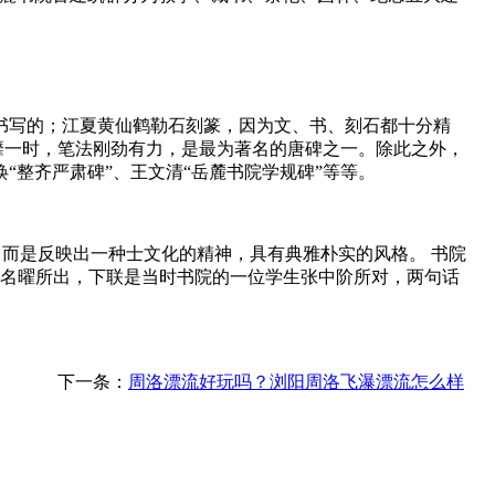
并书写的；江夏黄仙鹤勒石刻篆，因为文、书、刻石都十分精
曾风靡一时，笔法刚劲有力，是最为著名的唐碑之一。除此之外，
焕“整齐严肃碑”、王文清“岳麓书院学规碑”等等。
而是反映出一种士文化的精神，具有典雅朴实的风格。 书院
袁名曜所出，下联是当时书院的一位学生张中阶所对，两句话
下一条：
周洛漂流好玩吗？浏阳周洛飞瀑漂流怎么样