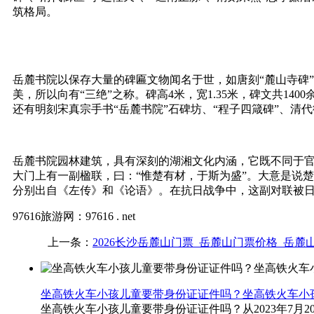
筑格局。
岳麓书院以保存大量的碑匾文物闻名于世，如唐刻“麓山寺碑
美，所以向有“三绝”之称。碑高4米，宽1.35米，碑文共
还有明刻宋真宗手书“岳麓书院”石碑坊、“程子四箴碑”、清代
岳麓书院园林建筑，具有深刻的湖湘文化内涵，它既不同于官
大门上有一副楹联，曰：“惟楚有材，于斯为盛”。大意是说
分别出自《左传》和《论语》。在抗日战争中，这副对联被日
97616旅游网：97616 . net
上一条：
2026长沙岳麓山门票_岳麓山门票价格_岳麓
坐高铁火车小孩儿童要带身份证证件吗？坐高铁火车小
坐高铁火车小孩儿童要带身份证证件吗？从2023年7月2