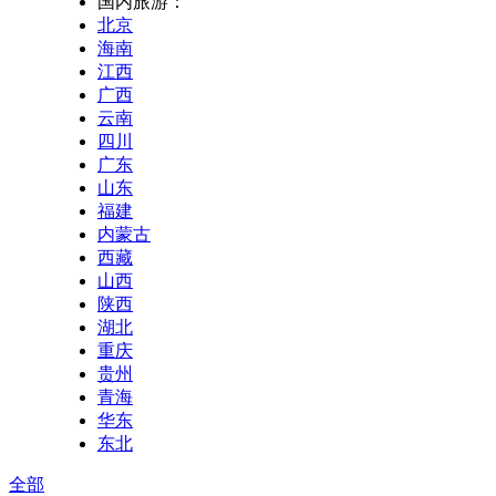
国内旅游：
北京
海南
江西
广西
云南
四川
广东
山东
福建
内蒙古
西藏
山西
陕西
湖北
重庆
贵州
青海
华东
东北
全部