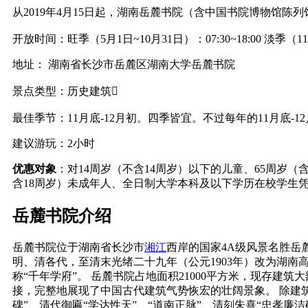
从2019年4月15日起，湖南岳麓书院（含中国书院博物馆陈列
开放时间：旺季（5月1日~10月31日）：07:30~18:00 淡季（11月1
地址： 湖南省长沙市岳麓区湖南大学岳麓书院
景点类型：历史建筑
最佳季节：11月底-12月初。四季皆宜。不过每年的11月底-1
建议游玩：2小时
优惠对象
：对14周岁（不含14周岁）以下的儿童、65周岁
含18周岁）未成年人、全日制大学本科及以下学历在校学生
岳麓书院介绍
岳麓书院位于湖南省长沙市
湘江
西岸的国家4A级风景名胜岳
明、清各代，至清末光绪二十九年（公元1903年）改为湖南
称“千年学府”。 岳麓书院占地面积21000平方米，现存
接，完整地展现了中国古代建筑气势恢宏的壮阔景象。 除建筑
碑”、清代御匾“学达性天”、“道南正脉”、清刻朱熹“忠孝