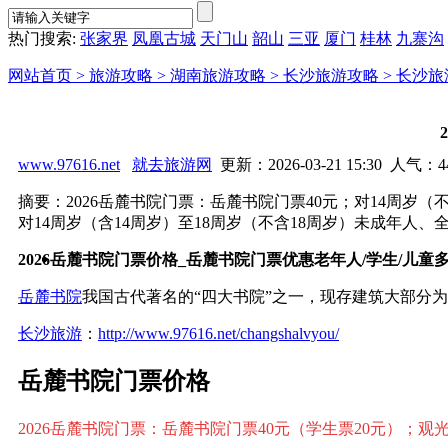
热门搜索:
张家界
凤凰古城
天门山
韶山
三亚
厦门
桂林
九寨沟
网站首页 >
旅游攻略 >
湖南旅游攻略 >
长沙旅游攻略 >
长沙旅
www.97616.net
就去旅游网
更新：2026-03-21 15:30 人气：
4
摘要：2026岳麓书院门票：岳麓书院门票40元；对14周岁
对14周岁（含14周岁）至18周岁（不含18周岁）未成年人、全.
2026岳麓书院门票价格_岳麓书院门票优惠老年人/学生/儿童
岳麓书院
我国古代著名的“四大书院”之一，现存建筑大部分
长沙旅游
：
http://www.97616.net/changshalvyou/
岳麓书院门票价格
2026
岳麓书院
门票：
岳麓书院门票40元（学生票20元）；观光车