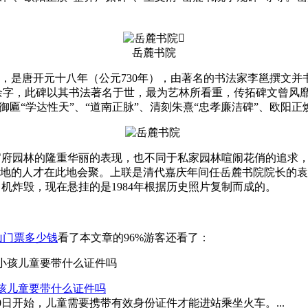

岳麓书院
”，是唐开元十八年（公元730年），由著名的书法家李邕撰文
1400余字，此碑以其书法著名于世，最为艺林所看重，传拓碑文
御匾“学达性天”、“道南正脉”、清刻朱熹“忠孝廉洁碑”、欧阳正
府园林的隆重华丽的表现，也不同于私家园林喧闹花俏的追求，
楚地的人才在此地会聚。上联是清代嘉庆年间任岳麓书院院长的
机炸毁，现在悬挂的是1984年根据历史照片复制而成的。
山门票多少钱
看了本文章的96%游客还看了：
孩儿童要带什么证件吗
0日开始，儿童需要携带有效身份证件才能进站乘坐火车。...