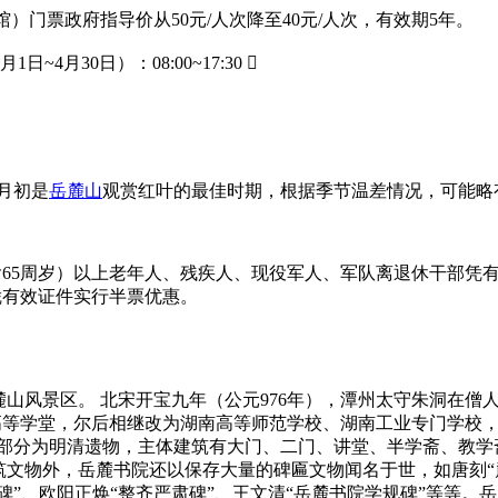
馆）门票政府指导价从50元/人次降至40元/人次，有效期5年。
日~4月30日）：08:00~17:30 
2月初是
岳麓山
观赏红叶的最佳时期，根据季节温差情况，可能略
（含65周岁）以上老年人、残疾人、现役军人、军队离退休干部凭有
凭有效证件实行半票优惠。
麓山风景区。 北宋开宝九年（公元976年），潭州太守朱洞在
高等学堂，尔后相继改为湖南高等师范学校、湖南工业专门学校，
建筑大部分为明清遗物，主体建筑有大门、二门、讲堂、半学斋、
文物外，岳麓书院还以保存大量的碑匾文物闻名于世，如唐刻“麓
廉洁碑”、欧阳正焕“整齐严肃碑”、王文清“岳麓书院学规碑”等等