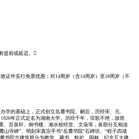
有提前或延迟。
效证件实行免票优惠；对14周岁（含14周岁）至18周岁（不
僧人办学的基础上，正式创立岳麓书院。嗣后，历经宋、元、
1926年正式定名为湖南大学。历经千年，弦歌不绝，故世
教学斋、百泉轩、御书楼、湘水校经堂、文庙等，各部分互相连
山寺碑”、明刻宋真宗手书“岳麓书院”石碑坊、“程子四箴
。岳麓书院古建筑群分为教学、藏书、祭祀、园林、纪念五大建