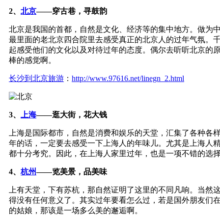
2、
北京
——穿古巷，寻鼓韵
北京是我国的首都，自然是文化、经济等的集中地方。做为
最里面的老北京四合院里去感受真正的北京人的过年气氛。
起感受他们的文化以及对待过年的态度。偶尔去听听北京的
棒的感觉啊。
长沙到北京旅游
：
http://www.97616.net/linegn_2.html
3、
上海
——逛大街，花大钱
上海是国际都市，自然是消费和娱乐的天堂，汇集了各种各
年的话，一定要去感受一下上海人的年味儿。尤其是上海人
都十分考究。因此，在上海人家里过年，也是一项不错的选
4、
杭州
——览美景，品美味
上有天堂，下有苏杭，那自然证明了这里的不同凡响。当然
得没有任何意义了。其实过年要看怎么过，若是国外朋友们
的姑娘，那该是一场多么美的邂逅啊。