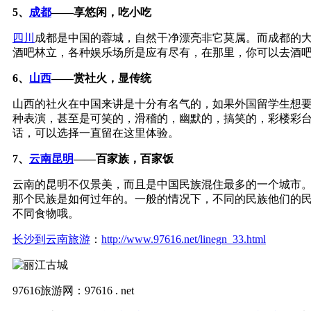
5、
成都
——享悠闲，吃小吃
四川
成都是中国的蓉城，自然干净漂亮非它莫属。而成都的
酒吧林立，各种娱乐场所是应有尽有，在那里，你可以去酒吧
6、
山西
——赏社火，显传统
山西的社火在中国来讲是十分有名气的，如果外国留学生想
种表演，甚至是可笑的，滑稽的，幽默的，搞笑的，彩楼彩
话，可以选择一直留在这里体验。
7、
云南
昆明
——百家族，百家饭
云南的昆明不仅景美，而且是中国民族混住最多的一个城市
那个民族是如何过年的。一般的情况下，不同的民族他们的
不同食物哦。
长沙到云南旅游
：
http://www.97616.net/linegn_33.html
97616旅游网：97616 . net