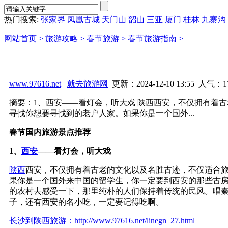
热门搜索:
张家界
凤凰古城
天门山
韶山
三亚
厦门
桂林
九寨沟
网站首页 >
旅游攻略 >
春节旅游 >
春节旅游指南 >
www.97616.net
就去旅游网
更新：2024-12-10 13:55 人气：
1
摘要：1、西安——看灯会，听大戏 陕西西安，不仅拥有着
寻找你想要寻找到的老户人家。如果你是一个国外...
春节国内旅游景点推荐
1、
西安
——看灯会，听大戏
陕西
西安，不仅拥有着古老的文化以及名胜古迹，不仅适合
果你是一个国外来中国的留学生，你一定要到西安的那些古
的农村去感受一下，那里纯朴的人们保持着传统的民风。唱
子，还有西安的名小吃，一定要记得吃啊。
长沙到陕西旅游：http://www.97616.net/linegn_27.html