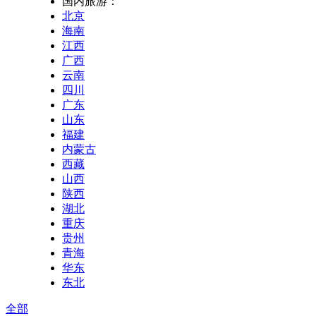
国内旅游：
北京
海南
江西
广西
云南
四川
广东
山东
福建
内蒙古
西藏
山西
陕西
湖北
重庆
贵州
青海
华东
东北
全部