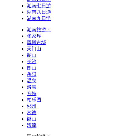
湖南七日游
湖南八日游
湖南九日游
湖南旅游：
张家界
凤凰古城
天门山
韶山
长沙
衡山
岳阳
温泉
滑雪
方特
柏乐园
郴州
常德
崀山
漂流