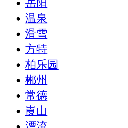
岳阳
温泉
滑雪
方特
柏乐园
郴州
常德
崀山
漂流