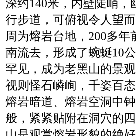
深约140米，内壁陡峭
行步道，可俯视令人望而
周为熔岩台地，200多
南流去，形成了蜿蜒10公
罕见，成为老黑山的景观
视则怪石嶙峋，千姿百态
熔岩暗道、熔岩空洞中钟
般，紧紧贴附在洞穴的四
山是观赏熔岩形貌的绝好