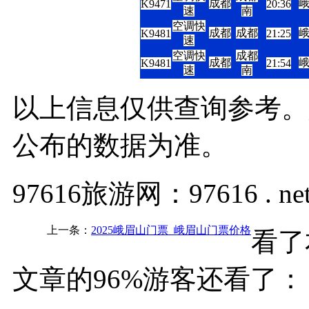
成都
K9471
20:36
速
南
空调快
成都
成都
K9481
21:25
速
空调快
成都
成都
K9481
21:54
速
南
以上信息仅供查询参考。
公布的数据为准。
97616旅游网：97616 . ne
上一条：
2025峨眉山门票_峨眉山门票价格
看了
文章的96%游客还看了：