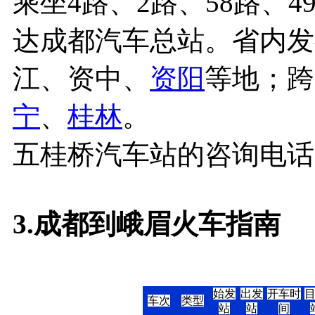
乘坐4路、2路、58路、49
达成都汽车总站。省内发
江、资中、
资阳
等地；跨
宁
、
桂林
。
五桂桥汽车站的咨询电话电话为
3.成都到峨眉火车指南
始发
出发
开车时
车次
类型
站
站
间