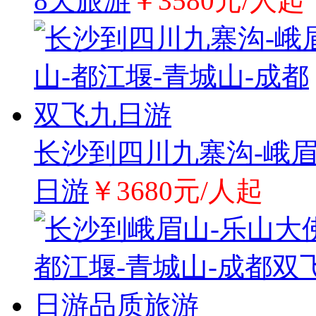
8天旅游
￥3580元/人起
长沙到四川九寨沟-峨眉
日游
￥3680元/人起