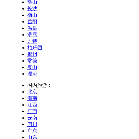
韶山
长沙
衡山
岳阳
温泉
滑雪
方特
柏乐园
郴州
常德
崀山
漂流
国内旅游：
北京
海南
江西
广西
云南
四川
广东
山东