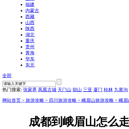
福建
内蒙古
西藏
山西
陕西
湖北
重庆
贵州
青海
华东
东北
全部
热门搜索:
张家界
凤凰古城
天门山
韶山
三亚
厦门
桂林
九寨沟
网站首页 >
旅游攻略 >
四川旅游攻略 >
峨眉山旅游攻略 >
峨眉
成都到峨眉山怎么