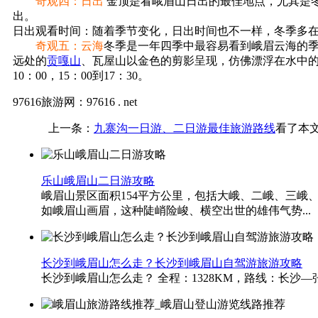
奇观四：日出
金顶是看峨眉山日出的最佳地点，尤其是
出。
日出观看时间：随着季节变化，日出时间也不一样，冬季多在6
奇观五：云海
冬季是一年四季中最容易看到峨眉云海的
远处的
贡嘎山
、瓦屋山以金色的剪影呈现，仿佛漂浮在水中的
10：00，15：00到17：30。
97616旅游网：97616 . net
上一条：
九寨沟一日游、二日游最佳旅游路线
看了本文
乐山峨眉山二日游攻略
峨眉山景区面积154平方公里，包括大峨、二峨、三
如峨眉山画眉，这种陡峭险峻、横空出世的雄伟气势...
长沙到峨眉山怎么走？长沙到峨眉山自驾游旅游攻略
长沙到峨眉山怎么走？ 全程：1328KM，路线：长沙—张家