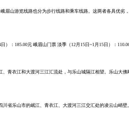
，峨眉山游览线路也分为步行线路和乘车线路。这两者各具优劣
：185.00元 峨眉山门票 淡季（12月15日~1月15日）：110.00元
江、青衣江和大渡河三江汇流处，与乐山城隔江相望。乐山大佛
四川省乐山市的岷江、青衣江、大渡河三江交汇处的凌云山峭壁