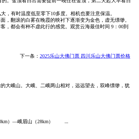
有的。金顶看日出需要提前一晚住在金顶，第二天起大早看日
风大，有时温度低至零下10多度。相机也要注意保温。
海面，翻滚的白雾在晚霞的映衬下逐渐变为金色，虚无缥缈。
，都会有种不虚此行的感觉。观赏云海最佳时间 9：00到
下一条：
2025乐山大佛门票 四川乐山大佛门票价格
指的大峨山。大峨、二峨两山相对，远远望去，双峰缥缈，犹
km）—峨眉山（28km） ...