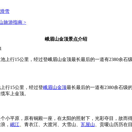
滑雪
山旅游指南 >
峨眉山金顶景点介绍
1
象池上行15公里，经过登峨眉山金顶最长最后的一道有2380余
上行15公里，经过登
峨眉山金顶
最长最后的一道有2380余石
道缆车上金顶。
上是个小平原，原有铜殿一座，在太阳的照射下，光彩夺目，故而
如浪，
岷江
、青衣江、大渡河、大雪山、
瓦屋山
、贡嗄山历历在