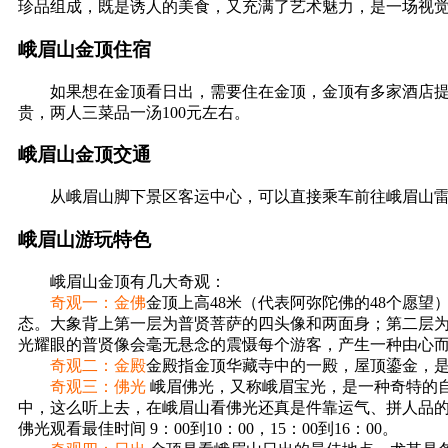
珍品组成，既是诱人的美食，又充满了艺术魅力，是一场视
峨眉山金顶住宿
如果想在金顶看日出，需要住在金顶，金顶有多家酒店提供
贵，两人三菜品一汤100元左右。
峨眉山金顶交通
从峨眉山脚下景区客运中心，可以直接乘车前往峨眉山雷
峨眉山游玩特色
峨眉山金顶有几大奇观：
奇观一：金佛
金顶上高48米（代表阿弥陀佛的48个愿
态。大象背上第一层为普贤菩萨的四头像和两面身；第二层为
光耀眼的普贤像会毫无悬念的震慑每个游客，产生一种由心
奇观二：金殿
金殿指金顶华藏寺中的一殿，屋顶鎏金，
奇观三：佛光
峨眉佛光，又称峨眉宝光，是一种奇特的
中，这么听上去，在峨眉山看佛光还真是件靠运气、拼人品
佛光观看最佳时间 9：00到10：00，15：00到16：00。