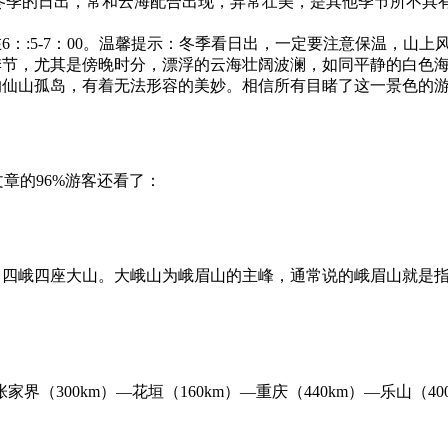
冬季的日出，常和云海配合出现，异常壮美，是其他季节所不具
：:5-7：00。温馨提示：冬季看日出，一定要注意保温，山上
季节，尤其是傍晚时分，漂浮的云海壮阔波澜，如同平静的白色
仙山孤岛，有着无法形容的美妙。相信所有目睹了这一景色的游客
章的96%游客还看了：
峨、四峨四座大山。大峨山为峨眉山的主峰，通常说的峨眉山就是
界（300km）—花垣（160km）—重庆（440km）—乐山（400