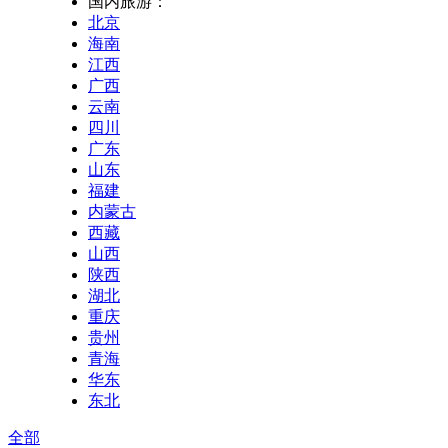
国内旅游：
北京
海南
江西
广西
云南
四川
广东
山东
福建
内蒙古
西藏
山西
陕西
湖北
重庆
贵州
青海
华东
东北
全部