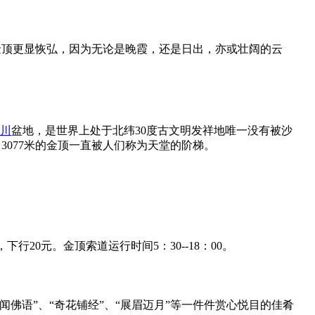
金顶更显恢弘，因为无论是晚霞，还是日出，亦或壮阔的云
川
盆地，是世界上处于北纬30度古文明发祥地唯一没有被沙
077米的金顶一直被人们称为天堂的阶梯。
20元。金顶索道运行时间5：30--18：00。
闻佛语”、“奇花铺经”、“展眉迈月”等一件件赏心悦目的佳肴