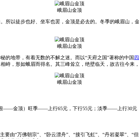
峨眉山金顶
山。所以徒步也好、坐车也罢，金顶是必去的。冬季的峨眉山，
峨眉山金顶
神秘的地带，有着无数的不解之迷。而以“天府之国”著称的中国
四
山相峙，形如蛾眉而得名。其三峰耸立，绝壁临天，故古往今来，3
峨眉山金顶
金顶）旺季——上行65元，下行55元；淡季——上行30元，下行
“万佛朝宗”、“卧云漂舟”、“接引飞虹”、“丹岩凝翠”、“但