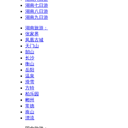
湖南七日游
湖南八日游
湖南九日游
湖南旅游：
张家界
凤凰古城
天门山
韶山
长沙
衡山
岳阳
温泉
滑雪
方特
柏乐园
郴州
常德
崀山
漂流