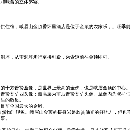
觉和味蕾的立体盛宴。
住宿，峨眉山金顶香怀里酒店是位于金顶的农家乐，。旺季前往
洞坪，从雷洞坪步行至接引殿，乘索道前往金顶即可。
望）的十方普贤圣像，是世界上最高的金佛，也是峨眉金顶的中心
普贤菩萨四头像；最高层为前后普贤菩萨头像。圣像内为484平
而生的敬畏。
是目前全国最大的金殿。
自然物理现象。峨眉山金顶的摄身岩是欣赏佛光的好地方，但也
的事。