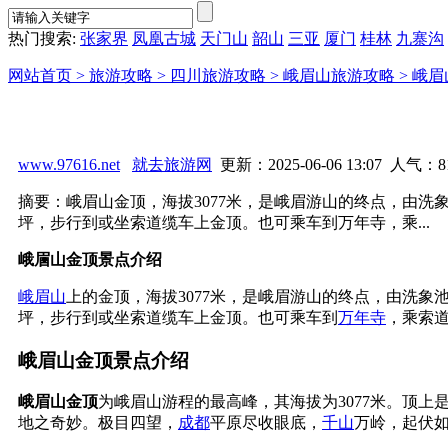
热门搜索:
张家界
凤凰古城
天门山
韶山
三亚
厦门
桂林
九寨沟
网站首页 >
旅游攻略 >
四川旅游攻略 >
峨眉山旅游攻略 >
峨眉
www.97616.net
就去旅游网
更新：2025-06-06 13:07 人气：
8
摘要：峨眉山金顶，海拔3077米，是峨眉游山的终点，由洗
坪，步行到或坐索道缆车上金顶。也可乘车到万年寺，乘...
峨眉山金顶景点介绍
峨眉山
上的金顶，海拔3077米，是峨眉游山的终点，由洗象池
坪，步行到或坐索道缆车上金顶。也可乘车到
万年寺
，乘索
峨眉山金顶景点介绍
峨眉山金顶
为峨眉山游程的最高峰，其海拔为3077米。顶
地之奇妙。极目四望，
成都
平原尽收眼底，
千山
万岭，起伏