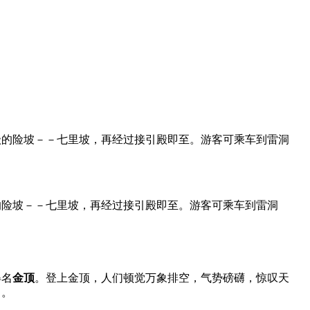
石级的险坡－－七里坡，再经过接引殿即至。游客可乘车到雷洞
级的险坡－－七里坡，再经过接引殿即至。游客可乘车到雷洞
得名
金顶
。登上金顶，人们顿觉万象排空，气势磅礴，惊叹天
目。