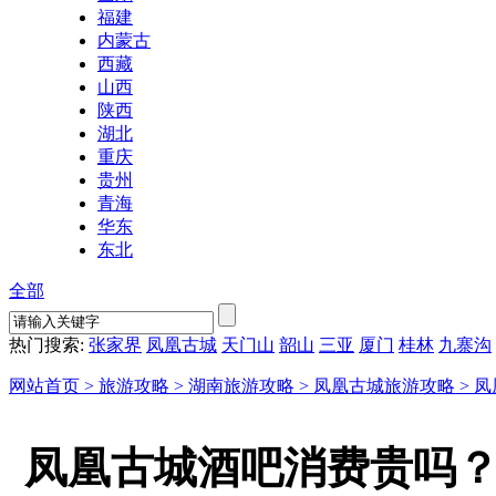
福建
内蒙古
西藏
山西
陕西
湖北
重庆
贵州
青海
华东
东北
全部
热门搜索:
张家界
凤凰古城
天门山
韶山
三亚
厦门
桂林
九寨沟
网站首页 >
旅游攻略 >
湖南旅游攻略 >
凤凰古城旅游攻略 >
凤
凤凰古城酒吧消费贵吗