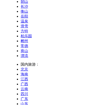
韶山
长沙
衡山
岳阳
温泉
滑雪
方特
柏乐园
郴州
常德
崀山
漂流
国内旅游：
北京
海南
江西
广西
云南
四川
广东
山东