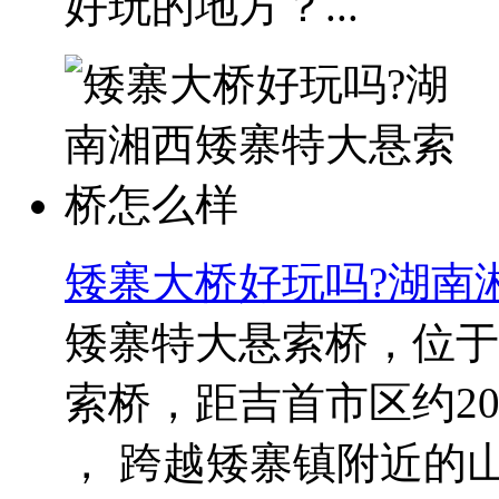
好玩的地方？...
矮寨大桥好玩吗?湖南
矮寨特大悬索桥，位于
索桥，距吉首市区约2
， 跨越矮寨镇附近的