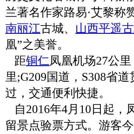
兰著名作家路易·艾黎称
南
丽江
古城、
山西
平遥古
凰”之美誉。
距
铜仁
凤凰机场27公里
里;G209国道，S308
过，交通便利快捷。
自2016年4月10日起
留景点验票方式。游客今