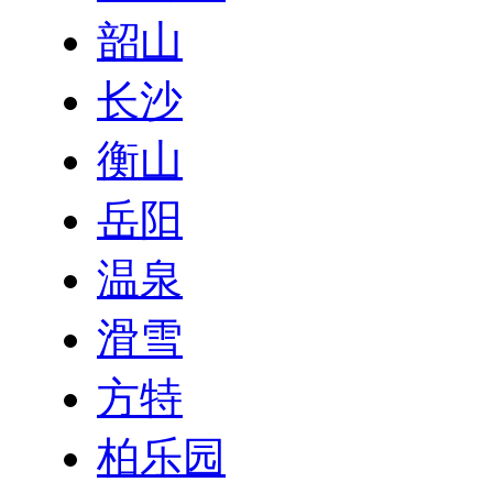
韶山
长沙
衡山
岳阳
温泉
滑雪
方特
柏乐园