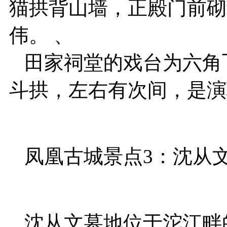
猫拱背山墙，正殿门前砌
伟。 、
田家祠堂的戏台为六角
斗拱，左右有次间，是演
凤凰古城景点3：沈从
沈从文墓地位于沱江畔