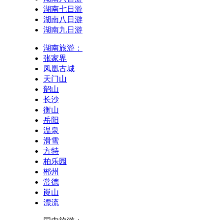
湖南七日游
湖南八日游
湖南九日游
湖南旅游：
张家界
凤凰古城
天门山
韶山
长沙
衡山
岳阳
温泉
滑雪
方特
柏乐园
郴州
常德
崀山
漂流