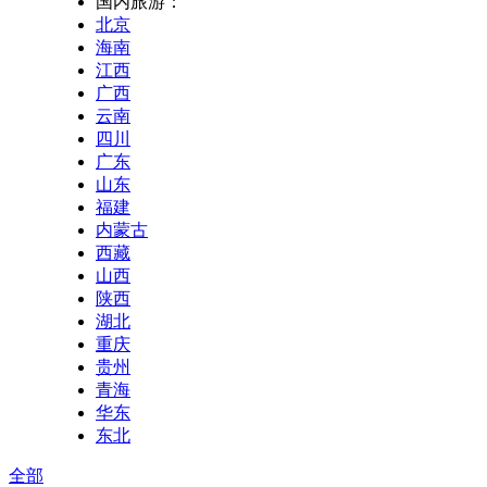
国内旅游：
北京
海南
江西
广西
云南
四川
广东
山东
福建
内蒙古
西藏
山西
陕西
湖北
重庆
贵州
青海
华东
东北
全部