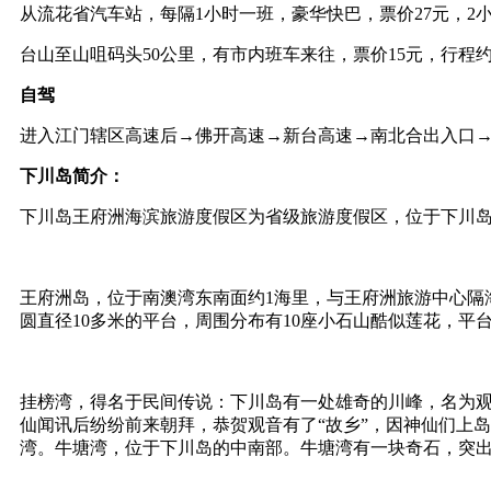
从流花省汽车站，每隔1小时一班，豪华快巴，票价27元，2
台山至山咀码头50公里，有市内班车来往，票价15元，行程
自驾
进入江门辖区高速后→佛开高速→新台高速→南北合出入口
下川岛简介：
下川岛王府洲海滨旅游度假区为省级旅游度假区，位于下川岛
王府洲岛，位于南澳湾东南面约1海里，与王府洲旅游中心隔海
圆直径10多米的平台，周围分布有10座小石山酷似莲花，平
挂榜湾，得名于民间传说：下川岛有一处雄奇的川峰，名为
仙闻讯后纷纷前来朝拜，恭贺观音有了“故乡”，因神仙们上岛
湾。牛塘湾，位于下川岛的中南部。牛塘湾有一块奇石，突