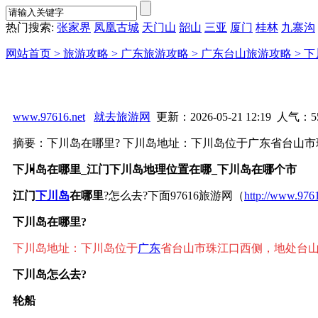
热门搜索:
张家界
凤凰古城
天门山
韶山
三亚
厦门
桂林
九寨沟
网站首页 >
旅游攻略 >
广东旅游攻略 >
广东台山旅游攻略 >
下
www.97616.net
就去旅游网
更新：2026-05-21 12:19 人气：
5
摘要：下川岛在哪里? 下川岛地址：下川岛位于广东省台山市
下川岛在哪里_江门下川岛地理位置在哪_下川岛在哪个市
江门
下川岛
在哪里
?怎么去?下面97616旅游网（
http://www.9761
下川岛在哪里?
下川岛
地址：
下川岛位于
广东
省台山市珠江口西侧，地处台
下川岛怎么去?
轮船