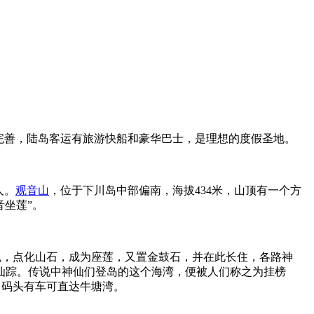
完善，陆岛客运有旅游快船和豪华巴士，是理想的度假圣地。
人。
观音山
，位于下川岛中部偏南，海拔434米，山顶有一个方
音坐莲”。
色，点化山石，成为座莲，又置金鼓石，并在此长住，各路神
号仙踪。传说中神仙们登岛的这个海湾，便被人们称之为挂榜
川码头有车可直达牛塘湾。