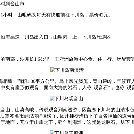
小时到台山市。
约1小时，山咀码头每天有快船前往下川岛，票价42元。
→沿海高速→川岛出入口→山咀港→上、下川岛旅游区
的南部，沙滩长1.6公里，王府洲旅游中心食、住、行、玩配套
相望，面积1.86平方公里。岛上风光旖旎，青山碧岭，气候宜
台中央有座形似观音、面向大海的岩石，人称“观音石”，也称“观
观音山，山势高峻，传说观音到南巡游，因留恋下川岛的山清水
后需签名报到(古称“挂榜”)，因此挂榜湾留下了百名神仙的道
出于地面，兀立于山崖之下，延伸到海滩，这就是龙脉石。从下