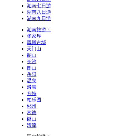
湖南七日游
湖南八日游
湖南九日游
湖南旅游：
张家界
凤凰古城
天门山
韶山
长沙
衡山
岳阳
温泉
滑雪
方特
柏乐园
郴州
常德
崀山
漂流