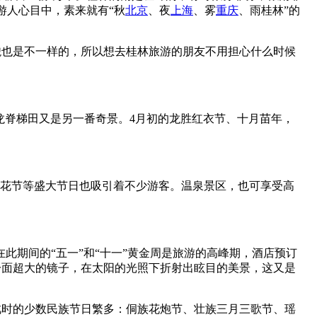
游人心目中，素来就有“秋
北京
、夜
上海
、雾
重庆
、雨桂林”的
貌也是不一样的，所以想去桂林旅游的朋友不用担心什么时候
的龙脊梯田又是另一番奇景。4月初的龙胜红衣节、十月苗年，
桃花节等盛大节日也吸引着不少游客。温泉景区，也可享受高
此期间的“五一”和“十一”黄金周是旅游的高峰期，酒店预订
一面超大的镜子，在太阳的光照下折射出眩目的美景，这又是
此时的少数民族节日繁多：侗族花炮节、壮族三月三歌节、瑶