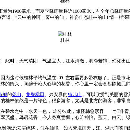
桂林
雨量为1900毫米，而夏季降雨量将近1000毫米，占全年总降
言道：“云中的神呵，雾中的仙， 神姿仙态桂林的山! 情一样深
桂林
。此时，天气晴朗，气温宜人，江水清澈，明净若镜，幻化出山
因为这时候桂林平均气温在20℃左右需要多带衣服了。正是市
桂林的街头，陶醉于沁人心脾的花香，你心里一定会念起陈毅
市郊
的
尧山
、
龙脊梯田
、兴安县的
猫儿山
，可以欣赏到美丽的雪
季的桂林依然是一片绿色，很多游客，尤其是北方的游客，非常
在碧水之中，水天一色， 难分彼此，难怪韩愈形容——“江作青
苍翠茂盛，鸟语花香，令人身爽意惬，心旷神怡。蓝天、白云
飘飘沥沥;云雾缭绕，似在仙境，如入梦境雨天，江、湖水面雾