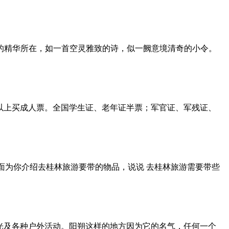
的精华所在，如一首空灵雅致的诗，似一阙意境清奇的小令。
4m(含)以上买成人票。全国学生证、老年证半票；军官证、军残证、
面为你介绍去桂林旅游要带的物品，说说 去桂林旅游需要带些
观光及各种户外活动。阳朔这样的地方因为它的名气，任何一个