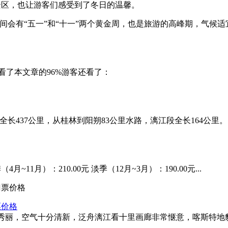
景区，也让游客们感受到了冬日的温馨。
期间会有“五一”和“十一”两个黄金周，也是旅游的高峰期，气
看了本文章的96%游客还看了：
437公里，从桂林到阳朔83公里水路，漓江段全长164公里。..
11月）：210.00元 淡季（12月~3月）：190.00元...
票价格
秀丽，空气十分清新，泛舟漓江看十里画廊非常惬意，喀斯特地