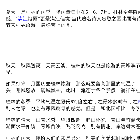
夏天，是桂林的雨季，降雨量集中在5、6、7月。桂林全年降
感。“
漓江
烟雨”更是漓江佳境!当代著名诗人贺敬之因此而有诗
节来桂林旅游，最好带上雨具。
秋天，秋风送爽，天高云淡。桂林的秋天也是旅游的高峰季节
界。
如果打算十月国庆去桂林旅游，那么就要留意那里的气温了，
头，迎风怒放，满城飘香。此时，流连于各个景点，徜徉在
桂林的冬季，平均气温在摄氏8℃度左右，在最冷的时节，在
到来之际，也会有寒风刺骨的感觉。但是，和北国相比，冬
桂林的晴天，山青水秀，望眼四周，群山环抱，青山翠竹倒映
湖面水平如镜，青峰倒映，鸭飞鸟鸣，别有情趣。岸边树木
桂林的雨天，赐给人们的却是另外一种美的享受;细雨如纱，