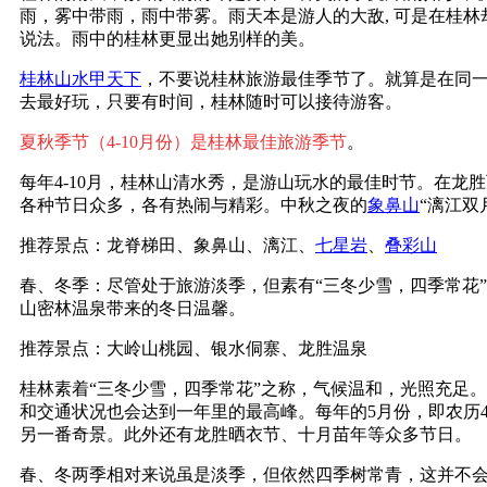
雨，雾中带雨，雨中带雾。雨天本是游人的大敌, 可是在桂
说法。雨中的桂林更显出她别样的美。
桂林山水甲天下
，不要说桂林旅游最佳季节了。就算是在同
去最好玩，只要有时间，桂林随时可以接待游客。
夏秋季节（4-10月份）是桂林最佳旅游季节
。
每年4-10月，桂林山清水秀，是游山玩水的最佳时节。在龙
各种节日众多，各有热闹与精彩。中秋之夜的
象鼻山
“漓江双
推荐景点：龙脊梯田、象鼻山、漓江、
七星岩
、
叠彩山
春、冬季：尽管处于旅游淡季，但素有“三冬少雪，四季常花
山密林温泉带来的冬日温馨。
推荐景点：大岭山桃园、银水侗寨、龙胜温泉
桂林素着“三冬少雪，四季常花”之称，气候温和，光照充足。
和交通状况也会达到一年里的最高峰。每年的5月份，即农历
另一番奇景。此外还有龙胜晒衣节、十月苗年等众多节
春、冬两季相对来说虽是淡季，但依然四季树常青，这并不