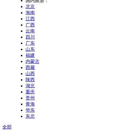
国内旅游：
北京
海南
江西
广西
云南
四川
广东
山东
福建
内蒙古
西藏
山西
陕西
湖北
重庆
贵州
青海
华东
东北
全部