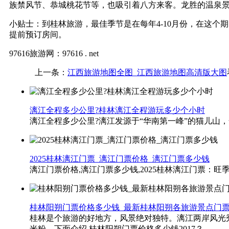
族禁风节、恭城桃花节等，也吸引着八方来客。龙胜的温泉
小贴士：到桂林旅游，最佳季节是在每年4-10月份，在这个
提前预订房间。
97616旅游网：97616 . net
上一条：
江西旅游地图全图_江西旅游地图高清版大图
漓江全程多少公里?桂林漓江全程游玩多少个小时
漓江全程多少公里?漓江发源于“华南第一峰”的猫儿山，全长
2025桂林漓江门票_漓江门票价格_漓江门票多少钱
漓江门票价格​,漓江门票多少钱,2025桂林漓江门票：旺季（4月~
桂林阳朔门票价格多少钱_最新桂林阳朔各旅游景点门
桂林是个旅游的好地方，风景绝对独特。漓江两岸风光
米粉。下面介绍 桂林阳朔门票价格多少钱2017？...