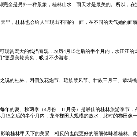
林却完全是另外一种景象，桂林山水，雨天才是最美的。所以，在
一天里，桂林也会给人呈现出不同的一面，在不同的天气她的面
胜可观赏宏大的线描奇观，农历4月15之后的半个月内，水汪汪
月”更是美轮美奂，吸引不少游客。
”之说的桂林，因侗族花炮节、瑶族禁风节、壮族三月三、恭城
每年的夏、秋两季（4月份—11月份）是最佳的桂林旅游季节，在
4月15之后的半个月内，龙脊梯田大规模的放水，此时的梯田像
日。
会影响桂林甲天下的美景，相反的也能更好的细细体味着桂林。