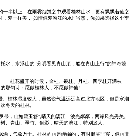
雨量的一半以上。在雨雾烟岚之中观看桂林山水，更有飘飘若仙之
呵，梦一样美， 如情似梦漓江的水!”当然，你如果选择这个季
托水，水浮山的“分明看见青山顶，船在青山上行”的神奇境
花——桂花盛开的时候，金桂、银桂、丹桂、四季桂开满枝
元帅的那句诗：愿做桂林人，不愿做神仙!
景。桂林湿度较大，虽然说气温远远高过北方地区，但是寒潮
喜欢冬天的桂林。
罗带，山如碧玉簪”;晴天的漓江，波光粼粼，两岸风光秀美。
、绿树、青山、翠竹、倒影，晴天的漓江，特别迷人。
雨飘洒，气象万千。桂林的雨是缠绵的，有时似雾非雾，似雨非