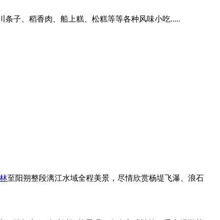
川条子、稻香肉、船上糕、松糕等等各种风味小吃.....
林
至阳朔整段漓江水域全程美景，尽情欣赏杨堤飞瀑、浪石