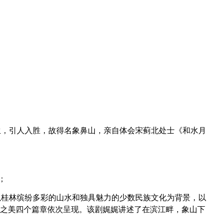
生，引人入胜，故得名象鼻山，亲自体会宋蓟北处士《和水月
；
以桂林缤纷
多彩的山水和独具魅力的少数民族文化为背景，以
之美四个篇章依次呈现。该剧娓娓讲述了在滨江畔，象山下