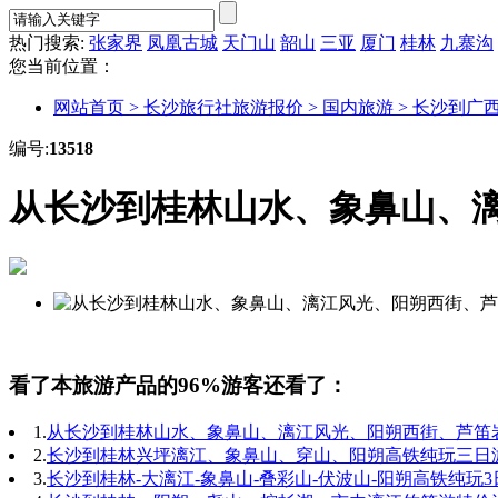
热门搜索:
张家界
凤凰古城
天门山
韶山
三亚
厦门
桂林
九寨沟
您当前位置：
网站首页 >
长沙旅行社旅游报价 >
国内旅游 >
长沙到广西
编号:
13518
从长沙到桂林山水、象鼻山、
看了本旅游产品的96%游客还看了：
1.
从长沙到桂林山水、象鼻山、漓江风光、阳朔西街、芦笛
2.
长沙到桂林兴坪漓江、象鼻山、穿山、阳朔高铁纯玩三日
3.
长沙到桂林-大漓江-象鼻山-叠彩山-伏波山-阳朔高铁纯玩3