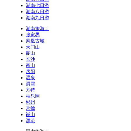
湖南七日游
湖南八日游
湖南九日游
湖南旅游：
张家界
凤凰古城
天门山
韶山
长沙
衡山
岳阳
温泉
滑雪
方特
柏乐园
郴州
常德
崀山
漂流