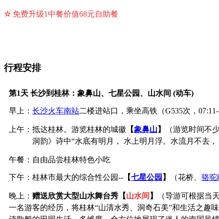
☆
免费升级1中餐价值68元自助餐
行程安排
第1天
长沙到桂林：象鼻山、七星公园、山水间 (动车)
早上：
长沙火车南站
二楼进站口，乘坐高铁（
G535
次，
07:11-
上午：抵达桂林。游览桂林的城徽
【
象鼻山
】
（游览时间不
洞韵》诗中“水底有明月， 水上明月浮。水流月不去，
午餐：自由品尝桂林特色小吃
下午：桂林市最大的综合性公园--
【
七星公园
】
（花桥、
骆驼
晚上：
赠送
欣赏大型山水舞台秀
【
山水间
】
（导游可根据当天
一名游客的经历，将桂林“山清水秀、洞奇石美”和生活之趣