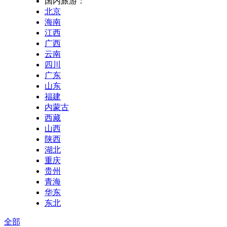
国内旅游：
北京
海南
江西
广西
云南
四川
广东
山东
福建
内蒙古
西藏
山西
陕西
湖北
重庆
贵州
青海
华东
东北
全部