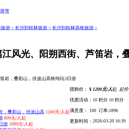
滑雪
旅游 >
长沙到桂林旅游 >
长沙到桂林高铁旅游 >
漓江风光、阳朔西街、芦笛岩，叠
团购价：
¥
1200元/人
起
起价
优惠活动：
10 积分
10 积分
满意度：
100
订单:
1896
岩，叠彩山，伏波山高
1200元/人起
游
899元/人起
2026-03-20 16:39
更新时间：
日游
1099元/人起