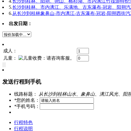
4.
长沙到桂林、阳朔、尧山、榕杉湖、市内漓江竹筏游特价
5.
长沙到桂林、市内漓江、乐满地、古东瀑布-冠岩、阳朔
6.
从长沙到桂林象鼻山-市内漓江-古东瀑布-冠岩-阳朔西街
出发日期：
成人：
儿童：
发送行程到手机
线路标题：
从长沙到桂林山水、象鼻山、漓江风光、阳
*
您的姓名：
*
手机号码：
行程特色
行程说明