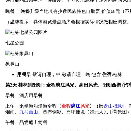
诗歌般的田园生活，
多维度、全方位地展现了迷人的南国风
晚餐： 晚餐升级当地具有少数民族特色自助宴-价值68元（
（温馨提示：具体游览景点顺序会根据实际情况做相应调整
七星公园
象鼻山
用餐
早-敬请自理；中-敬请自理；晚-包含
住宿:
桂林
第2天
桂林到阳朔：全程漓江风光、高田风光、阳朔西街 (汽车
早餐：酒店用早餐；
上午：乘坐游船漫游全程【
全程
漓江
风光
】（磨
盘山
-
阳朔
，
烟雨、
九马画山
、黄布倒影、兴坪佳境（20元人民币背景图
午餐：品尝船上简餐