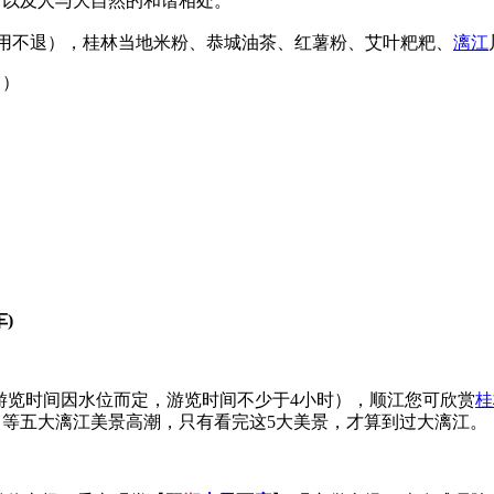
情以及人与大自然的和谐相处。
不用不退），桂林当地米粉、恭城油茶、红薯粉、艾叶粑粑、
漓江
。）
)
游览时间因水位而定，游览时间不少于4小时），顺江您可欣赏
桂
）等五大漓江美景高潮，只有看完这5大美景，才算到过大漓江。