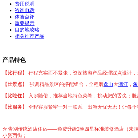
费用说明
咨询电话
体验点评
重要提示
目的地攻略
相关推荐产品
产品特色
【比行程】
行程充实而不紧张，资深旅游产品经理踩点设计，
【比景点】
强调精品景区的搭配组合，全程磨
盘山
大
漓江
，
象
【比吃住】
入乡随俗，推荐当地特色菜肴，挑动您的舌尖；脏
【比服务】
全程客服紧密一对一联系，出游无忧无虑！让每个
☆
告别传统酒店住宿——免费升级2晚四星标准装修酒店（未挂
小资西街；