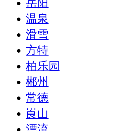
岳阳
温泉
滑雪
方特
柏乐园
郴州
常德
崀山
漂流