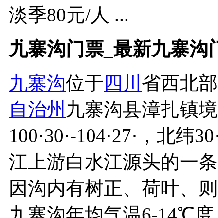
淡季80元/人 ...
九寨沟门票_最新九寨沟
九寨沟
位于
四川
省西北部
自治州
九寨沟县漳扎镇境
100·30·-104·27·，北纬
江上游白水江源头的一条大
因沟内有树正、荷叶、则
九寨沟年均气温6-14℃