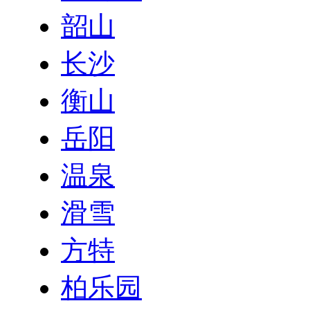
韶山
长沙
衡山
岳阳
温泉
滑雪
方特
柏乐园