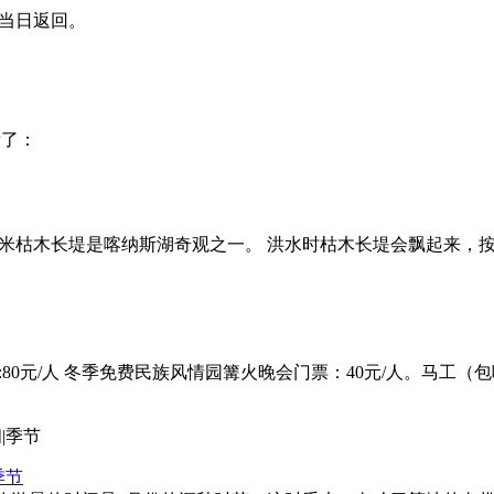
须当日返回。
看了：
千米枯木长堤是喀纳斯湖奇观之一。 洪水时枯木长堤会飘起来，
:80元/人 冬季免费民族风情园篝火晚会门票：40元/人。马工（
季节