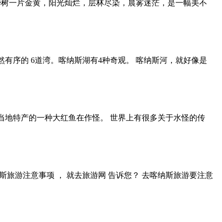
桦树一片金黄，阳光灿烂，层林尽染，晨雾迷茫，是一幅美不
有序的 6道湾。喀纳斯湖有4种奇观。 喀纳斯河，就好像是
当地特产的一种大红鱼在作怪。 世界上有很多关于水怪的传
旅游注意事项 ， 就去旅游网 告诉您？ 去喀纳斯旅游要注意