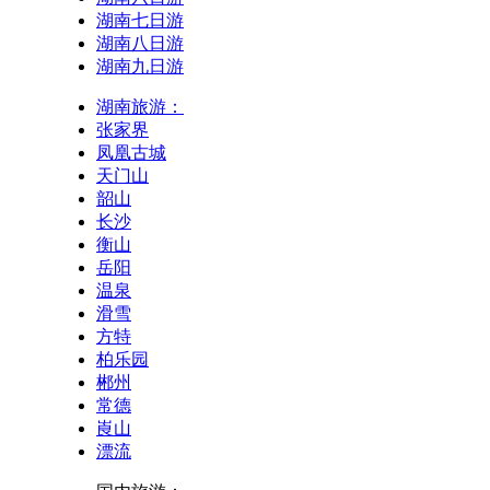
湖南七日游
湖南八日游
湖南九日游
湖南旅游：
张家界
凤凰古城
天门山
韶山
长沙
衡山
岳阳
温泉
滑雪
方特
柏乐园
郴州
常德
崀山
漂流