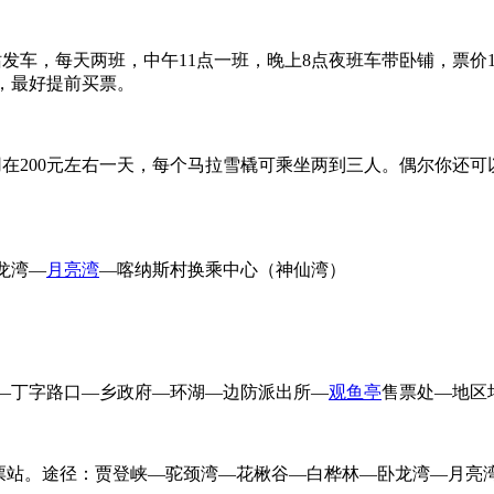
发车，每天两班，中午11点一班，晚上8点夜班车带卧铺，票价
，最好提前买票。
在200元左右一天，每个马拉雪橇可乘坐两到三人。偶尔你还
龙湾—
月亮湾
—喀纳斯村换乘中心（神仙湾）
—丁字路口—乡政府—环湖—边防派出所—
观鱼亭
售票处—地区
票站。途径：贾登峡—驼颈湾—花楸谷—白桦林—卧龙湾—月亮