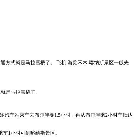
方式就是马拉雪橇了。 飞机 游览禾木-喀纳斯景区一般先
式就是马拉雪橇了。
途汽车站乘车去布尔津要1.5小时，再从布尔津乘2小时车抵达
再乘车1小时可到喀纳斯景区。