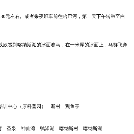
130元左右。或者乘夜班车前往哈巴河，第二天下午转乘至白
可以欣赏到喀纳斯湖的冰面赛马，在一米厚的冰面上，马群飞奔
培训中心（原科普园）—新村—观鱼亭
湾—圣泉—神仙湾—鸭泽湖—喀纳斯村—喀纳斯湖