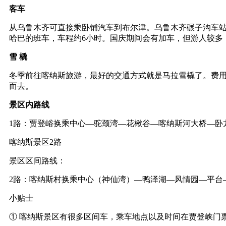
客车
从乌鲁木齐可直接乘卧铺汽车到布尔津。乌鲁木齐碾子沟车站
哈巴的班车，车程约6小时。国庆期间会有加车，但游人较多
雪 橇
冬季前往喀纳斯旅游，最好的交通方式就是马拉雪橇了。费用
而去。
景区内路线
1路：贾登峪换乘中心—驼颈湾—花楸谷—喀纳斯河大桥—卧
喀纳斯景区2路
景区区间路线：
2路：喀纳斯村换乘中心（神仙湾）—鸭泽湖—风情园—平台
小贴士
① 喀纳斯景区有很多区间车，乘车地点以及时间在贾登峡门