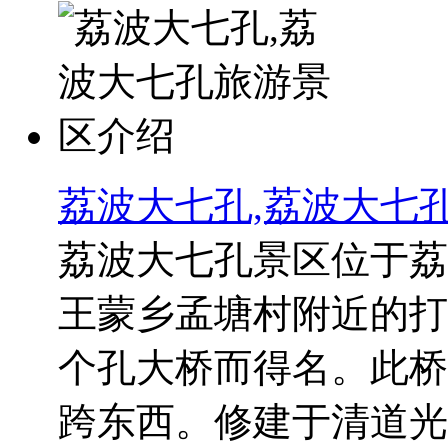
荔波大七孔,荔波大七
荔波大七孔景区位于荔
王蒙乡孟塘村附近的打
个孔大桥而得名。此桥高
跨东西。修建于清道光二