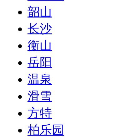
韶山
长沙
衡山
岳阳
温泉
滑雪
方特
柏乐园