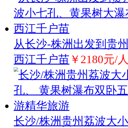
从长沙-株洲出发到贵
西江千户苗
￥2180元/
长沙/株洲贵州荔波大