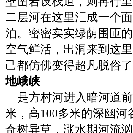
壁凿岩设栈道，则再行里
二层河在这里汇成一个面
泊。密密实实绿荫围匝的
空气鲜活，出洞来到这里
己都仿佛变得超凡脱俗了
地峨峡
是方村河进入暗河道前的
米，高100多米的深幽
奇树异草，涨水期河流汹