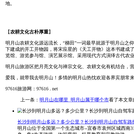
地。
【
农耕文化古朴厚重
】
明月山农耕文化源远流长，“梯田”一词最早就源于明月山之
下建成的开工开物园，将宋应星的《天工开物》这本书建成
览馆、游览参与馆、演艺展示馆。采用现代方式演绎古代农
明月山旅游区把月亮文化与禅宗文化、农耕文化有机结合，
爱我，就带我去明月山！多情的明月山热忱欢迎各界宾朋常
97616旅游网：97616 . net
上一条：
明月山在哪里_明月山属于哪个市
看了本文章
长沙到明月山多远？多少公里？长沙到明月山自驾车路
明月山位于全国第一个生态城市--宜春市袁州区城西南