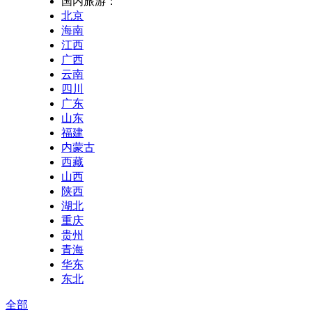
国内旅游：
北京
海南
江西
广西
云南
四川
广东
山东
福建
内蒙古
西藏
山西
陕西
湖北
重庆
贵州
青海
华东
东北
全部