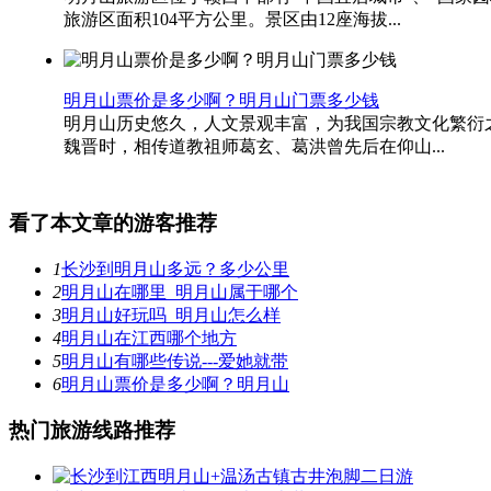
旅游区面积104平方公里。景区由12座海拔...
明月山票价是多少啊？明月山门票多少钱
明月山历史悠久，人文景观丰富，为我国宗教文化繁衍
魏晋时，相传道教祖师葛玄、葛洪曾先后在仰山...
看了本文章的游客推荐
1
长沙到明月山多远？多少公里
2
明月山在哪里_明月山属于哪个
3
明月山好玩吗_明月山怎么样
4
明月山在江西哪个地方
5
明月山有哪些传说---爱她就带
6
明月山票价是多少啊？明月山
热门旅游线路推荐