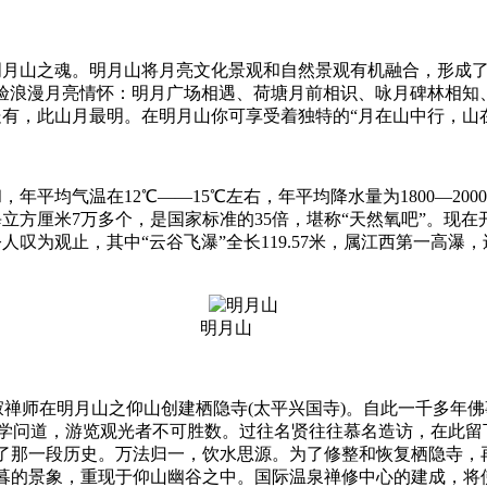
月山之魂。明月山将月亮文化景观和自然景观有机融合，形成了 
验浪漫月亮情怀：明月广场相遇、荷塘月前相识、咏月碑林相知
处有，此山月最明。在明月山你可享受着独特的“月在山中行，
平均气温在12℃——15℃左右，年平均降水量为1800—200
立方厘米7万多个，是国家标准的35倍，堪称“天然氧吧”。现
为观止，其中“云谷飞瀑”全长119.57米，属江西第一高瀑，还
明月山
慧寂禅师在明月山之仰山创建栖隐寺(太平兴国寺)。自此一千多
参学问道，游览观光者不可胜数。过往名贤往往慕名造访，在此
证了那一段历史。万法归一，饮水思源。为了修整和恢复栖隐寺
答晨暮的景象，重现于仰山幽谷之中。国际温泉禅修中心的建成，