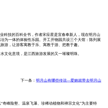
农业科技的百科全书，作者宋应星是宜春奉新人，现在明月山
陶冶为一体的体验性乐园。开工开物园共设三个大馆：陈列展
现代旅游，让游客寓教于乐、寓教于游、把教于趣。
山水文化意境，是江西旅游发展的又一璀璨明珠。
下一条：
明月山有哪些传说---爱她就带去明月山
以“奇峰险壑、温泉飞瀑、珍稀动植物和禅宗文化”为主要特