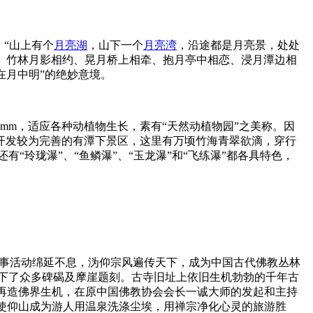
“山上有个
月亮湖
，山下一个
月亮湾
，沿途都是月亮景，处处
、竹林月影相约、晃月桥上相牵、抱月亭中相恋、浸月潭边相
山在月中明”的绝妙意境。
0mm，适应各种动植物生长，素有“天然动植物园”之美称。因
在开发较为完善的有潭下景区，这里有万顷竹海青翠欲滴，穿行
有“玲珑瀑”、“鱼鳞瀑”、“玉龙瀑”和“飞练瀑”都各具特色，
年佛事活动绵延不息，沩仰宗风遍传天下，成为中国古代佛教丛林
留下了众多碑碣及摩崖题刻。古寺旧址上依旧生机勃勃的千年古
，再造佛界生机，在原中国佛教协会会长一诚大师的发起和主持
将使仰山成为游人用温泉洗涤尘埃，用禅宗净化心灵的旅游胜