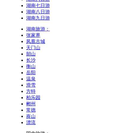
湖南七日游
湖南八日游
湖南九日游
湖南旅游：
张家界
凤凰古城
天门山
韶山
长沙
衡山
岳阳
温泉
滑雪
方特
柏乐园
郴州
常德
崀山
漂流