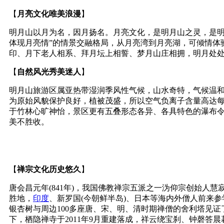
【
月亮文化唯美浪漫
】
明月山以月为名，因月扬名。月亮文化，是明月山之灵，是明
体现月亮情”的情景交融格局，从月亮湾到月亮湖，可倾情体
印、月下老人相系、拜月坛上相誓、梦月山庄相拥，明月处
【
自然风光秀美迷人
】
明月山旅游区属亚热带湿润季风性气候，山水奇特，气候温和，年
为原始风貌保护良好，植被茂盛，所以空气负离子含量高达每
于竹林心旷神怡，景区更有五叠形态各异、各具特色的瀑布令人叹
美不胜收。
【
禅宗文化历史悠久
】
唐会昌元年(841年)，我国佛教禅宗五派之一沩仰宗创始人
胜地，
印度
、新罗国(今朝鲜半岛)、日本等海内外僧人前来
银杏树与周边100多座唐、宋、明、清时期禅僧的舍利塔见
下，栖隐禅寺于2011年9月重建落成，祥云绕宝刹、钟磬