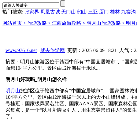
热门搜索:
张家界
凤凰古城
天门山
韶山
三亚
厦门
桂林
九寨沟
网站首页 >
旅游攻略 >
江西旅游攻略 >
明月山旅游攻略 >
明月
www.97616.net
就去旅游网
更新：2025-06-09 18:21 人气：
2
摘要：明月山旅游区位于赣西中部有“中国宜居城市”、“国家园
面积104平方公里。景区由12座海拔千米以...
明月山好玩吗_明月山怎么样
明月山
旅游区位于赣西中部有“中国宜居城市”、“国家园林城市
104平方公里。景区由12座海拔千米以上的大小山峰组成，
号桂冠：国家级风景名胜区、国家AAAA景区、国家森林公
采集点，是一个“以月亮情吸引人，用生态美景留住人”的集
了。