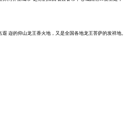
名遐 迩的仰山龙王香火地，又是全国各地龙王菩萨的发祥地。