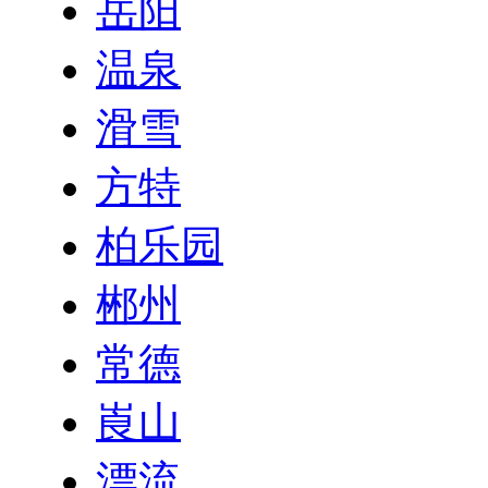
岳阳
温泉
滑雪
方特
柏乐园
郴州
常德
崀山
漂流