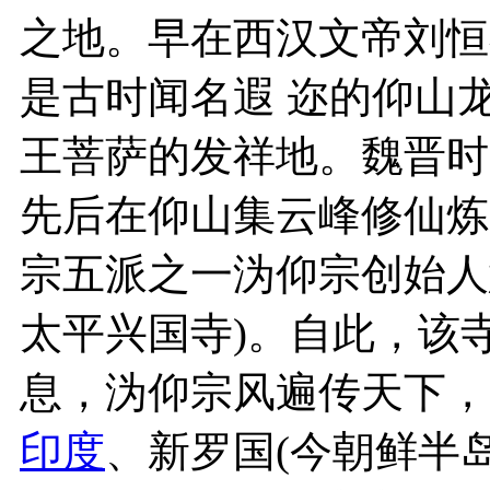
之地。早在西汉文帝刘恒
是古时闻名遐 迩的仰山
王菩萨的发祥地。魏晋时
先后在仰山集云峰修仙炼
宗五派之一沩仰宗创始人
太平兴国寺)。自此，该寺
息，沩仰宗风遍传天下，
印度
、新罗国(今朝鲜半