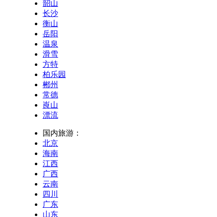
韶山
长沙
衡山
岳阳
温泉
滑雪
方特
柏乐园
郴州
常德
崀山
漂流
国内旅游：
北京
海南
江西
广西
云南
四川
广东
山东