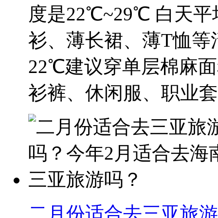
度是22℃~29℃ 白天
衫、薄长裙、薄T恤等
22℃建议穿单层棉麻
衫裤、休闲服、职业套装
二月份适合去三亚旅游