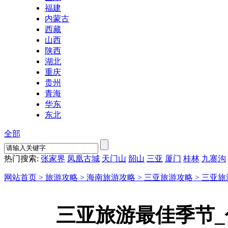
福建
内蒙古
西藏
山西
陕西
湖北
重庆
贵州
青海
华东
东北
全部
热门搜索:
张家界
凤凰古城
天门山
韶山
三亚
厦门
桂林
九寨沟
网站首页 >
旅游攻略 >
海南旅游攻略 >
三亚旅游攻略 >
三亚旅
三亚旅游最佳季节