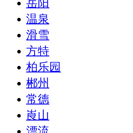
岳阳
温泉
滑雪
方特
柏乐园
郴州
常德
崀山
漂流