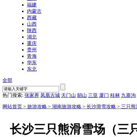
福建
内蒙古
西藏
山西
陕西
湖北
重庆
贵州
青海
华东
东北
全部
热门搜索:
张家界
凤凰古城
天门山
韶山
三亚
厦门
桂林
九寨沟
网站首页 >
旅游攻略 >
湖南旅游攻略 >
长沙滑雪攻略 >
三只熊
长沙三只熊滑雪场（三