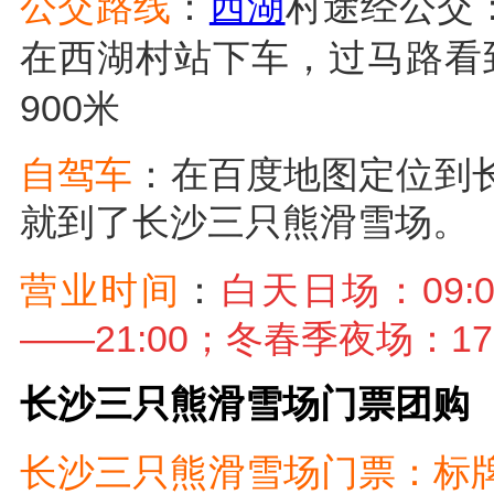
公交路线
：
西湖
村途经公交：
在西湖村站下车，过马路看
900米
自驾车
：在百度地图定位到长
就到了
长沙三只熊滑雪场
。
营业时间
：
白天
日场：09:
——
21:00；冬春
季夜
场：17
长沙三只熊滑雪场门票团购
长沙三只熊滑雪场门票：标牌