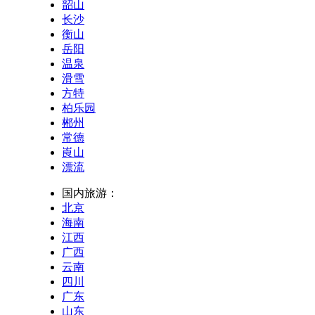
韶山
长沙
衡山
岳阳
温泉
滑雪
方特
柏乐园
郴州
常德
崀山
漂流
国内旅游：
北京
海南
江西
广西
云南
四川
广东
山东