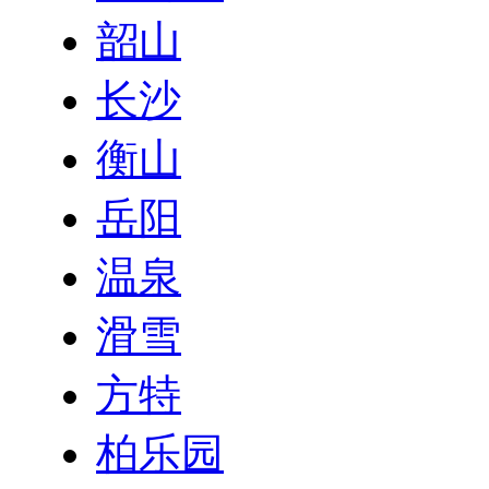
韶山
长沙
衡山
岳阳
温泉
滑雪
方特
柏乐园