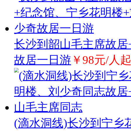
长沙到韶山毛主席故居
故居一日游
￥98元/人
(滴水洞线)长沙到宁乡