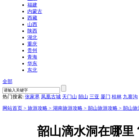
福建
内蒙古
西藏
山西
陕西
湖北
重庆
贵州
青海
华东
东北
全部
热门搜索:
张家界
凤凰古城
天门山
韶山
三亚
厦门
桂林
九寨沟
网站首页 >
旅游攻略 >
湖南旅游攻略 >
韶山旅游攻略 >
韶山旅
韶山滴水洞在哪里