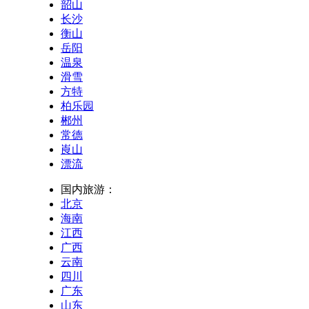
韶山
长沙
衡山
岳阳
温泉
滑雪
方特
柏乐园
郴州
常德
崀山
漂流
国内旅游：
北京
海南
江西
广西
云南
四川
广东
山东