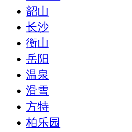
韶山
长沙
衡山
岳阳
温泉
滑雪
方特
柏乐园