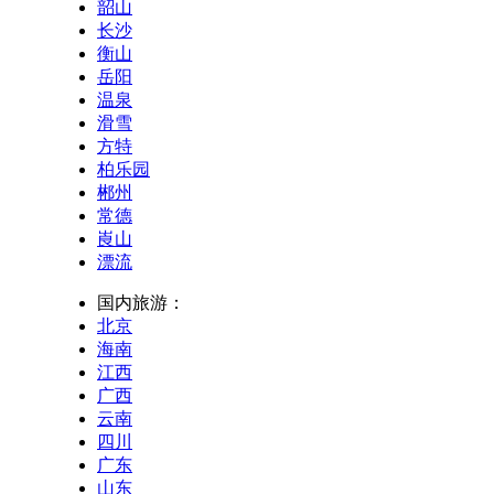
韶山
长沙
衡山
岳阳
温泉
滑雪
方特
柏乐园
郴州
常德
崀山
漂流
国内旅游：
北京
海南
江西
广西
云南
四川
广东
山东