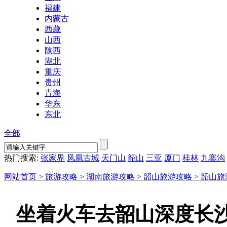
福建
内蒙古
西藏
山西
陕西
湖北
重庆
贵州
青海
华东
东北
全部
热门搜索:
张家界
凤凰古城
天门山
韶山
三亚
厦门
桂林
九寨沟
网站首页 >
旅游攻略 >
湖南旅游攻略 >
韶山旅游攻略 >
韶山旅
坐着火车去韶山深度长