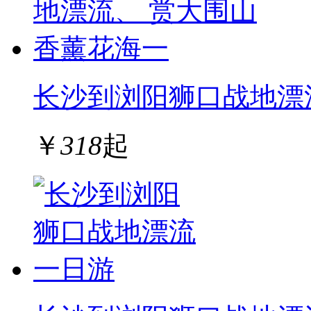
长沙到浏阳狮口战地漂
￥
318
起