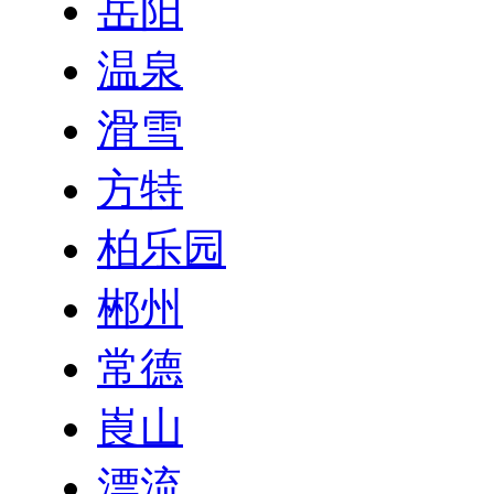
岳阳
温泉
滑雪
方特
柏乐园
郴州
常德
崀山
漂流