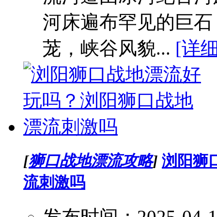
河床遍布罕见的巨石
茏，峡谷风貌...
[详细
[
狮口战地漂流攻略
]
浏阳狮
流刺激吗
发布时间：2025-04-