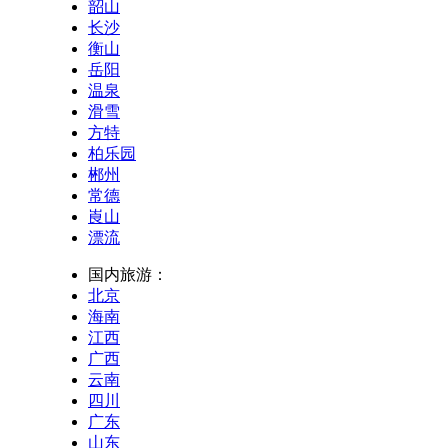
韶山
长沙
衡山
岳阳
温泉
滑雪
方特
柏乐园
郴州
常德
崀山
漂流
国内旅游：
北京
海南
江西
广西
云南
四川
广东
山东