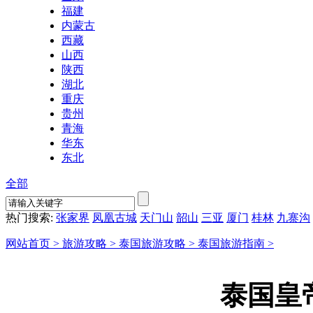
福建
内蒙古
西藏
山西
陕西
湖北
重庆
贵州
青海
华东
东北
全部
热门搜索:
张家界
凤凰古城
天门山
韶山
三亚
厦门
桂林
九寨沟
网站首页 >
旅游攻略 >
泰国旅游攻略 >
泰国旅游指南 >
泰国皇