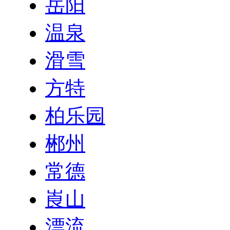
岳阳
温泉
滑雪
方特
柏乐园
郴州
常德
崀山
漂流