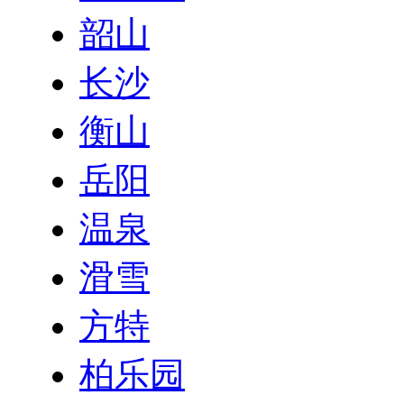
韶山
长沙
衡山
岳阳
温泉
滑雪
方特
柏乐园