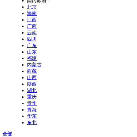
国内旅游：
北京
海南
江西
广西
云南
四川
广东
山东
福建
内蒙古
西藏
山西
陕西
湖北
重庆
贵州
青海
华东
东北
全部