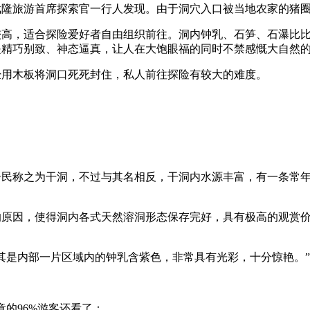
隆旅游首席探索官一行人发现。由于洞穴入口被当地农家的猪圈
，适合探险爱好者自由组织前往。洞内钟乳、石笋、石瀑比比
精巧别致、神态逼真，让人在大饱眼福的同时不禁感慨大自然的
用木板将洞口死死封住，私人前往探险有较大的难度。
民称之为干洞，不过与其名相反，干洞内水源丰富，有一条常年
因，使得洞内各式天然溶洞形态保存完好，具有极高的观赏价
是内部一片区域内的钟乳含紫色，非常具有光彩，十分惊艳。”
章的96%游客还看了：