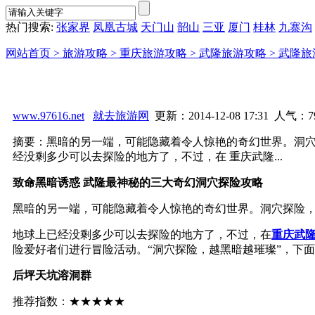
热门搜索:
张家界
凤凰古城
天门山
韶山
三亚
厦门
桂林
九寨沟
网站首页 >
旅游攻略 >
重庆旅游攻略 >
武隆旅游攻略 >
武隆旅
www.97616.net
就去旅游网
更新：2014-12-08 17:31 人气：
7
摘要：黑暗的另一端，可能隐藏着令人惊艳的奇幻世界。洞穴
经没剩多少可以去探险的地方了，不过，在 重庆武隆...
致命黑暗诱惑 武隆最神秘的三大奇幻洞穴探险攻略
黑暗的另一端，可能隐藏着令人惊艳的奇幻世界。洞穴探险
地球上已经没剩多少可以去探险的地方了，不过，在
重庆
武
险爱好者们进行冒险活动。“洞穴探险，越黑暗越璀璨”，下
后坪天坑溶洞群
推荐指数：★★★★★