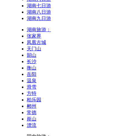
湖南七日游
湖南八日游
湖南九日游
湖南旅游：
张家界
凤凰古城
天门山
韶山
长沙
衡山
岳阳
温泉
滑雪
方特
柏乐园
郴州
常德
崀山
漂流