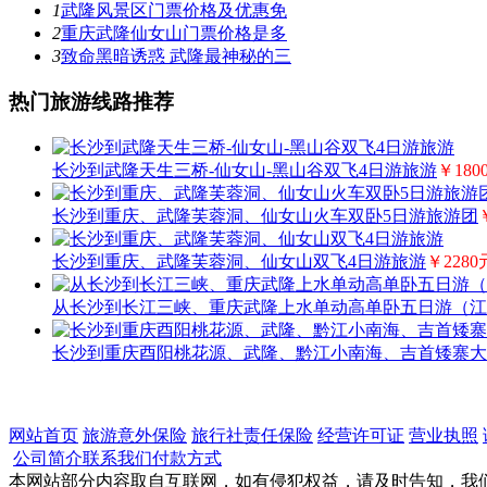
1
武隆风景区门票价格及优惠免
2
重庆武隆仙女山门票价格是多
3
致命黑暗诱惑 武隆最神秘的三
热门旅游线路推荐
长沙到武隆天生三桥-仙女山-黑山谷双飞4日游旅游
￥180
长沙到重庆、武隆芙蓉洞、仙女山火车双卧5日游旅游团
长沙到重庆、武隆芙蓉洞、仙女山双飞4日游旅游
￥2280
从长沙到长江三峡、重庆武隆上水单动高单卧五日游（江
长沙到重庆酉阳桃花源、武隆、黔江小南海、吉首矮寨大
网站首页
旅游意外保险
旅行社责任保险
经营许可证
营业执照
公司简介
联系我们
付款方式
本网站部分内容取自互联网，如有侵犯权益，请及时告知，我们将在