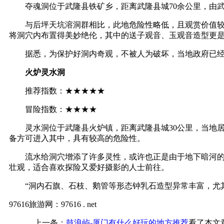
夺魂洞位于武隆县铁矿乡，距离武隆县城70余公里，由武
与后坪天坑溶洞群相比，此地危险性略低，且观赏价值较高
将洞穴内布置得美妙绝伦，其中的送子观音、玉观音造型更是
据悉，为保护好洞内奇观，不被人为破坏，当地政府已经
火炉灵水洞
推荐指数：★★★★★
冒险指数：★★★★
灵水洞位于武隆县火炉镇，距离武隆县城30公里，当地居
备方可进入其中，具有较高的危险性。
流水给洞穴增添了许多灵性，或许也正是由于地下暗河的原
壮观，适合喜欢探险又爱好摄影的人士前往。
“洞内石旗、石枝、鹅管等形态钟乳石造型异常丰富，尤其
97616旅游网：97616 . net
上一条：
鼓浪屿-厦门有什么好玩的地方推荐
看了本文