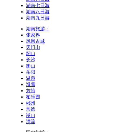
湖南七日游
湖南八日游
湖南九日游
湖南旅游：
张家界
凤凰古城
天门山
韶山
长沙
衡山
岳阳
温泉
滑雪
方特
柏乐园
郴州
常德
崀山
漂流