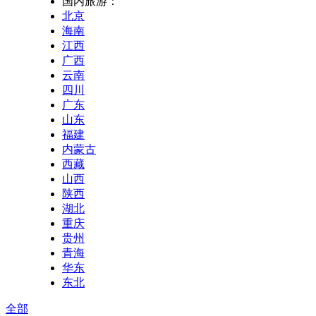
国内旅游：
北京
海南
江西
广西
云南
四川
广东
山东
福建
内蒙古
西藏
山西
陕西
湖北
重庆
贵州
青海
华东
东北
全部