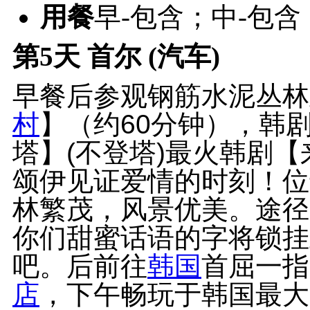
用餐
早-包含；中-包含
第5天
首尔 (汽车)
早餐后参观钢筋水泥丛林里
村
】（约60分钟），韩剧
塔】(不登塔)最火韩剧【
颂伊见证爱情的时刻！位
林繁茂，风景优美。途径
你们甜蜜话语的字将锁挂
吧。后前往
韩国
首屈一指
店
，下午畅玩于韩国最大