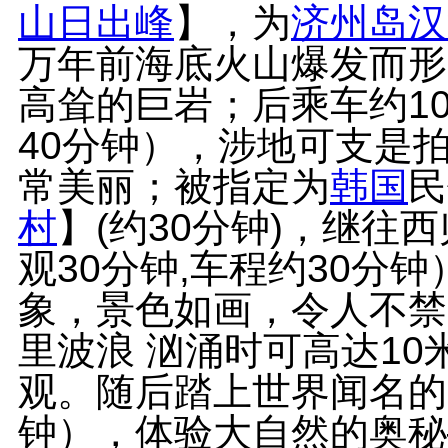
山日出峰
】，为
济州岛
汉
万年前海底火山爆发而形
高耸的巨岩；后乘车约1
40分钟），涉地可支是拍摄
常美丽；被指定为
韩国
民
村
】(约30分钟)，继往
观30分钟,车程约30分
象，景色如画，令人不禁
里波浪 汹涌时可高达1
观。随后踏上世界闻名的
钟），体验大自然的奥秘