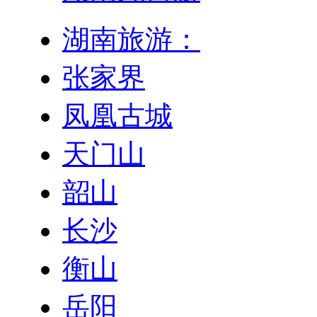
湖南旅游：
张家界
凤凰古城
天门山
韶山
长沙
衡山
岳阳