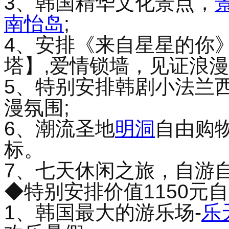
3、韩国精华文化景点，
南怡岛
;
4、安排《来自星星的你》
塔】,爱情锁墙，见证浪漫
5、特别安排韩剧小法兰
漫氛围;
6、潮流圣地
明洞
自由购
标。
7、七天休闲之旅，自游
◆特别安排价值1150元
1、韩国最大的游乐场-
乐